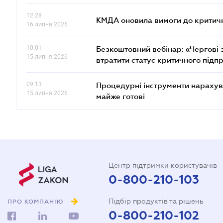
12.28
КМДА оновила вимоги до критичн
16 липня 2026
10.01
Безкоштовний вебінар: «Чергові з
15 липня 2026
втратити статус критичного підп
09.13
Процедурні інструменти нарахува
15 липня 2026
майже готові
Центр підтримки користувачів
0-800-210-103
Підбір продуктів та рішень
ПРО КОМПАНІЮ
0-800-210-102