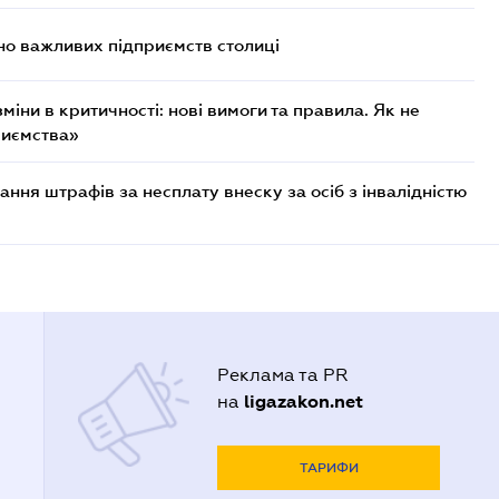
о важливих підприємств столиці
міни в критичності: нові вимоги та правила. Як не
риємства»
ння штрафів за несплату внеску за осіб з інвалідністю
Реклама та PR
ligazakon.net
на
ТАРИФИ