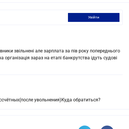
увійти
івники звільнені але зарплата за пів року попереднього
а організація зараз на етапі банкрутства ідуть судові
ассчётных(после увольнения)Куда обратиться?