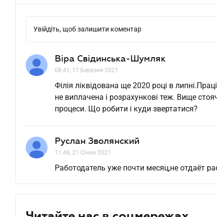
Увійдіть, щоб залишити коментар
Віра Свідинська-Шумляк
08.41, 17 Березня 2021
Філія ліквідована ще 2020 році в липні.Прац
не виплачена і розрахункові теж. Вище стояч
процеси. Що робити і куди звертатися?
Руслан Зволянский
11.48, 21 Січня 2021
Работодатель уже почти месяц,не отдаёт р
Читайте нас в соцмережах.