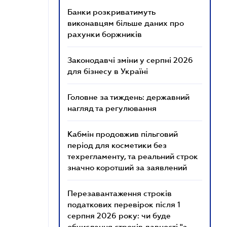
Банки розкриватимуть
виконавцям більше даних про
рахунки боржників
Законодавчі зміни у серпні 2026
для бізнесу в Україні
Головне за тиждень: державний
нагляд та регулювання
Кабмін продовжив пільговий
період для косметики без
техрегламенту, та реальний строк
значно коротший за заявлений
Перезавантаження строків
податкових перевірок після 1
серпня 2026 року: чи буде
обчислення строків давності "з