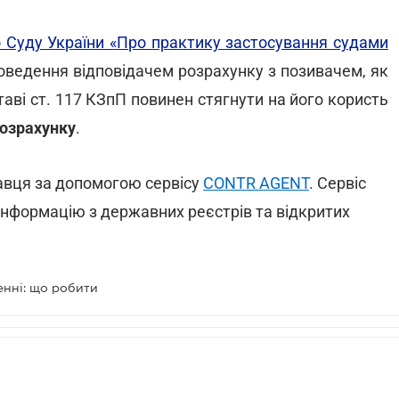
Суду України «Про практику застосування судами
проведення відповідачем розрахунку з позивачем, як
таві ст. 117 КЗпП повинен стягнути на його користь
розрахунку
.
авця за допомогою сервісу
CONTR AGENT
. Сервіс
 інформацію з державних реєстрів та відкритих
енні: що робити