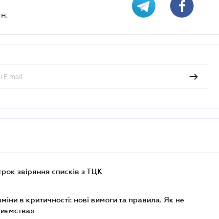
н.
трок звіряння списків з ТЦК
міни в критичності: нові вимоги та правила. Як не
риємства»