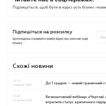
Підпишіться, щоб бути в курсі усіх бізнес-нови
Підпишіться на розсилку
Щопонеділка отримуйте weekly-digest про ключові події
бізнесу
Схожі новини
10.10
До 1 грудня — новий граничний с
5 серпня 2026
13.48
Безкоштовний вебінар: «Чергові з
16 липня 2026
втратити статус критичного підп