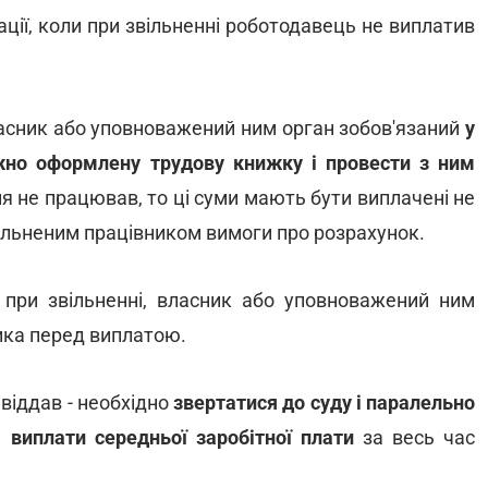
уації, коли при звільненні роботодавець не виплатив
ласник або уповноважений ним орган зобов'язаний
у
жно оформлену трудову книжку і провести з ним
ня не працював, то ці суми мають бути виплачені не
вільненим працівником вимоги про розрахунок.
і при звільненні, власник або уповноважений ним
ка перед виплатою.
віддав - необхідно
звертатися до суду і паралельно
 виплати середньої заробітної плати
за весь час