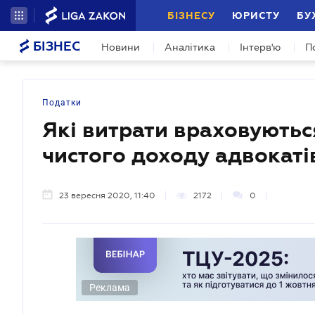
БІЗНЕСУ
ЮРИСТУ
БУ
БІЗНЕС
Новини
Аналітика
Інтерв'ю
П
Податки
Які витрати враховуютьс
чистого доходу адвокаті
23 вересня 2020, 11:40
2172
0
Реклама