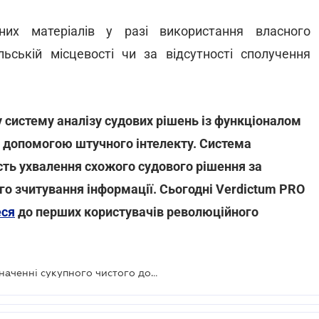
них матеріалів у разі використання власного
льській місцевості чи за відсутності сполучення
 систему аналізу судових рішень із функціоналом
за допомогою штучного інтелекту. Система
сть ухвалення схожого судового рішення за
 зчитування інформації. Сьогодні Verdictum PRO
еся
до перших користувачів революційного
Які витрати враховуються при визначенні сукупного чистого доходу адвокатів