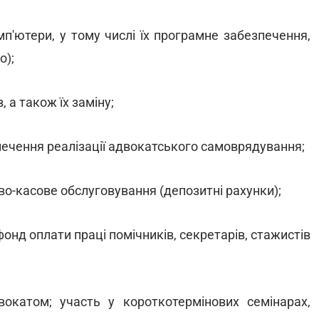
мп'ютери, у тому числі їх програмне забезпечення,
о);
 а також їх заміну;
зпечення реалізації адвокатського самоврядування;
ово-касове обслуговування (депозитні рахунки);
фонд оплати праці помічників, секретарів, стажистів
вокатом; участь у короткотермінових семінарах,