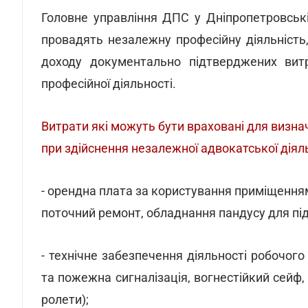
Головне управління ДПС у Дніпропетровськ
провадять незалежну професійну діяльніст
доходу документально підтверджених витр
професійної діяльності.
Витрати які можуть бути враховані для визн
при здійснення незалежної адвокатської діяль
- орендна плата за користування приміщенням
поточний ремонт, обладнання пандусу для під'ї
- технічне забезпечення діяльності робочог
та пожежна сигналізація, вогнестійкий сейф,
ролети);