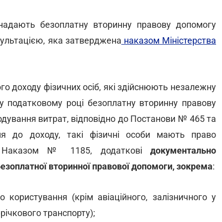
 надають безоплатну вторинну правову допомогу
ультацією, яка затверджена
наказом Міністерства
ого доходу фізичних осіб, які здійснюють незалежну
му податковому році безоплатну вторинну правову
одування витрат, відповідно до Постанови № 465 та
я до доходу, такі фізичні особи мають право
их Наказом № 1185, додаткові
документально
безоплатної вторинної правової допомоги, зокрема
:
о користування (крім авіаційного, залізничного у
 річкового транспорту);