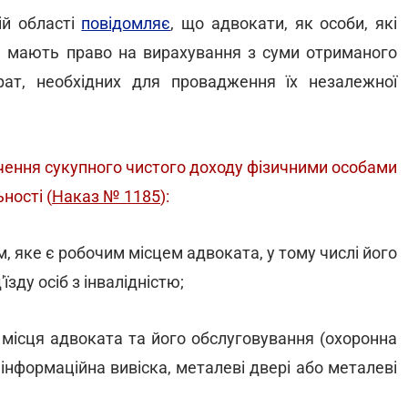
ій області
повідомляє
, що адвокати, як особи, які
ь, мають право на вирахування з суми отриманого
ат, необхідних для провадження їх незалежної
ачення сукупного чистого доходу фізичними особами
ності (
Наказ № 1185
):
, яке є робочим місцем адвоката, у тому числі його
зду осіб з інвалідністю;
о місця адвоката та його обслуговування (охоронна
 інформаційна вивіска, металеві двері або металеві