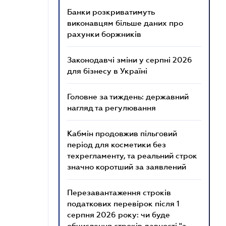
Банки розкриватимуть
виконавцям більше даних про
рахунки боржників
Законодавчі зміни у серпні 2026
для бізнесу в Україні
Головне за тиждень: державний
нагляд та регулювання
Кабмін продовжив пільговий
період для косметики без
техрегламенту, та реальний строк
значно коротший за заявлений
Перезавантаження строків
податкових перевірок після 1
серпня 2026 року: чи буде
обчислення строків давності "з