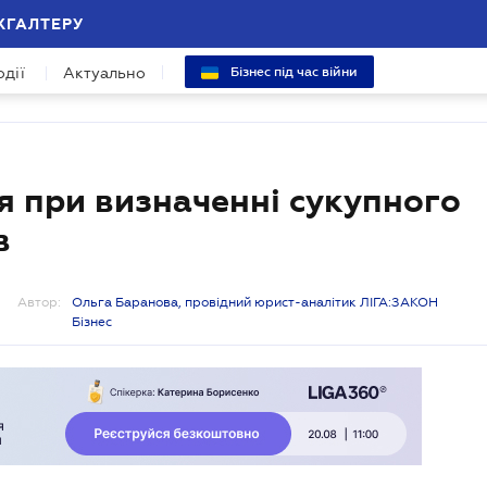
ХГАЛТЕРУ
одії
Актуально
Бізнес під час війни
я при визначенні сукупного
в
Автор:
Ольга Баранова, провідний юрист-аналітик ЛІГА:ЗАКОН
Бізнес