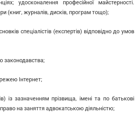
ціях; удосконалення професійної майстерності.
и (книг, журналів, дисків, програм тощо);
новків спеціалістів (експертів) відповідно до умов
ю законодавства;
ережею Інтернет;
ів) із зазначенням прізвища, імені та по батькові
о право на заняття адвокатською діяльністю;