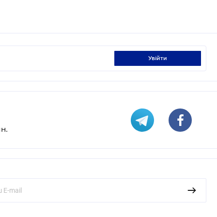
увійти
н.