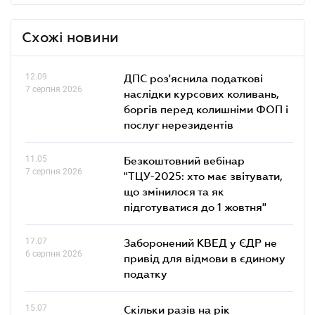
Схожі новини
12.09
ДПС роз'яснила податкові
7 серпня 2026
наслідки курсових коливань,
боргів перед колишніми ФОП і
послуг нерезидентів
11.05
Безкоштовний вебінар
7 серпня 2026
"ТЦУ-2025: хто має звітувати,
що змінилося та як
підготуватися до 1 жовтня"
17.07
Заборонений КВЕД у ЄДР не
6 серпня 2026
привід для відмови в єдиному
податку
15.07
Скільки разів на рік