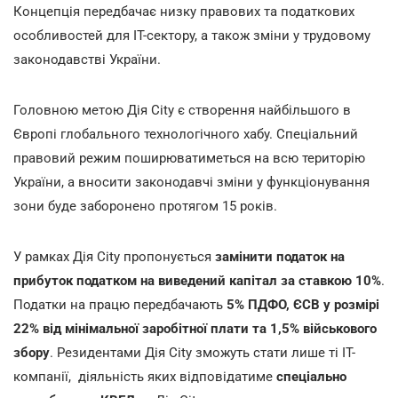
Концепція передбачає низку правових та податкових
особливостей для IT-сектору, а також зміни у трудовому
законодавстві України.
Головною метою Дія City є створення найбільшого в
Європі глобального технологічного хабу. Спеціальний
правовий режим поширюватиметься на всю територію
України, а вносити законодавчі зміни у функціонування
зони буде заборонено протягом 15 років.
У рамках Дія City пропонується
замінити податок на
прибуток податком на виведений капітал за ставкою 10%
.
Податки на працю передбачають
5% ПДФО, ЄСВ у розмірі
22% від мінімальної заробітної плати та 1,5% військового
збору
. Резидентами Дія City зможуть стати лише ті IT-
компанії, діяльність яких відповідатиме
спеціально