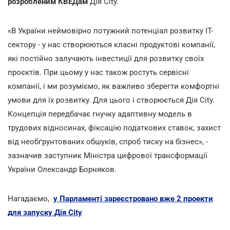
розробленим КВЕДам
Дія City.
«В України неймовірно потужний потенціал розвитку IT-
сектору - у нас створюються класні продуктові компанії,
які постійно залучають інвестиції для розвитку своїх
проєктів. При цьому у нас також ростуть сервісні
компанії, і ми розуміємо, як важливо зберегти комфортні
умови для їх розвитку. Для цього і створюється Дія City.
Концепція передбачає гнучку адаптивну модель в
трудових відносинах, фіксацію податкових ставок, захист
від необґрунтованих обшуків, спроб тиску на бізнес», -
зазначив заступник Міністра цифрової трансформації
України Олександр Борняков.
Нагадаємо,
у Парламенті зареєстровано вже 2 проекти
для запуску Дія City