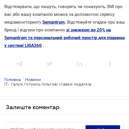
Відстежувати, що пишуть, говорять чи показують ЗМІ про
вас або вашу компанію можна за допомогою сервісу
медіамоніторингу
Semantrum
.
Відстежуйте згадки про ваш
бренд і відгуки про компанію
зі знижкою до 20% на
Semantrum та персональний робочий простір для піарника
у системі LIGA360
.
Головна
/
Новини
/
IT- галузі готують пільгові ставки податків
Залиште коментар