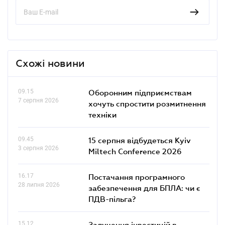
Схожі новини
09.15
Оборонним підприємствам
7 серпня 2026
хочуть спростити розмитнення
техніки
09.45
15 серпня відбудеться Kyiv
3 серпня 2026
Miltech Conference 2026
16.17
Постачання програмного
28 липня 2026
забезпечення для БПЛА: чи є
ПДВ-пільга?
15.12
Залучення інвестицій в