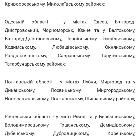
Кривоозерському, Миколаївському районах;
Одеській області - у містах Одеса, Білгород-
Дністровський, Чорноморськ, Южне та у Балтському,
Білгород-Дністровському, Іванівському, Ізмаїльському,
Кодимському, Любашівському, Окнянському,
Роздільнянському, Савранському, Тарутинському,
Татарбунарському районах;
Полтавській області - у містах Лубни, Миргород та у
Диканському, Лохвицькому, Миргородському,
Новосанжарському, Полтавському, Шишацькому районах;
Рівненській області - у місті Рівне та у Березнівському,
Володимирецькому, Гощанському, Демидівському,
Дубенському, Дубровицькому, Корецькому,