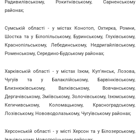
Радивилівському, Рокитнівському, Сарненському
районах;
Сумській області - у містах Конотоп, Охтирка, Ромни,
Шостка та у Білопільському, Буринському, Глухівському,
Краснопільському, Лебединському, Недригайлівському,
Роменському, Середино-Будському районах;
Харківській області - у містах Ізюм, Куп'янськ, Лозова,
Чугуїв та у Балаклійському, Барвінківському,
Близнюківському, Валківському, Вовчанському,
Дергачівському, Зміївському, Золочівському, Ізюмському,
Кегичивському, Коломацькому, Красноградському,
Лозівському, Нововодолазькому, Чугуївському районах;
Херсонській області - у місті Херсон та у Білозерському,
Іванівському, Новотроїцькому районах;