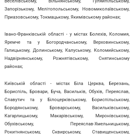
Веселівському, Вільнянському, Гуляйпільському,
Запорізькому, Мелітопольському, Новомиколаївському,
Приазовському, Токмацькому, Якимівському районах;
Івано-Франківській області - у містах Болехів, Коломия,
Яремче та у Богородчанському, Верховинському,
Галицькому, Долинському, Калуському, Коломийському,
Надвірнянському, Рожнятівському, Снятинському
районах;
Київській області - містах Біла Церква, Березань,
Бориспіль, Бровари, Буча, Васильків, Обухів, Переяслав,
Славутич та у Білоцерківському, Бориспільському,
Бородянському, Броварському, Васильківському,
Кагарлицькому, Макарівському, Миронівському,
Обухівському, Переяслав-Хмельницькому,
Рокитнянському, Сквирському, Ставищенському,