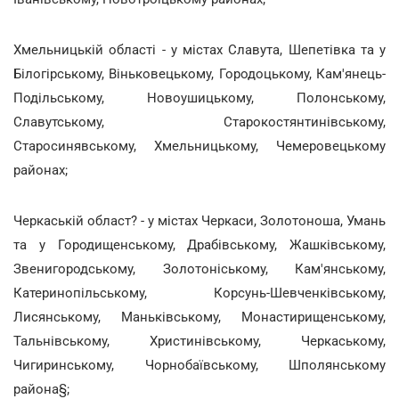
Хмельницькій області - у містах Славута, Шепетівка та у
Білогірському, Віньковецькому, Городоцькому, Кам'янець-
Подільському, Новоушицькому, Полонському,
Славутському, Старокостянтинівському,
Старосинявському, Хмельницькому, Чемеровецькому
районах;
Черкаській област? - у містах Черкаси, Золотоноша, Умань
та у Городищенському, Драбівському, Жашківському,
Звенигородському, Золотоніському, Кам'янському,
Катеринопільському, Корсунь-Шевченківському,
Лисянському, Маньківському, Монастирищенському,
Тальнівському, Христинівському, Черкаському,
Чигиринському, Чорнобаївському, Шполянському
района§;