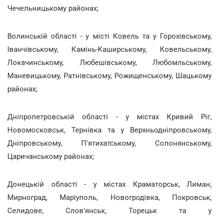
Чечельницькому районах;
Волинській області - у місті Ковель та у Горохівському,
Іванчівському, Камінь-Каширському, Ковельському,
Локачинському, Любешівському, Любомльському,
Маневицькому, Ратнівському, Рожищенському, Шацькому
районах;
Дніпропетровській області - у містах Кривий Ріг,
Новомосковськ, Тернівка та у Верхньодніпровському,
Дніпровському, П'ятихатському, Солонянському,
Царичанському районах;
Донецькій області - у містах Краматорськ, Лиман,
Мирноград, Маріуполь, Новогродівка, Покровськ,
Селидове, Слов'янськ, Торецьк та у