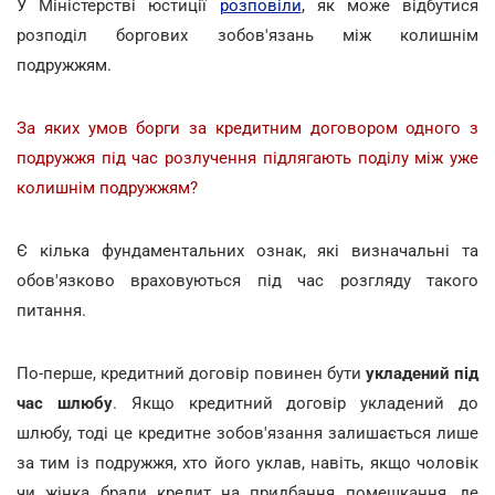
У Міністерстві юстиції
розповіли
, як може відбутися
розподіл боргових зобов'язань між колишнім
подружжям.
За яких умов борги за кредитним договором одного з
подружжя під час розлучення підлягають поділу між уже
колишнім подружжям?
Є кілька фундаментальних ознак, які визначальні та
обов'язково враховуються під час розгляду такого
питання.
По-перше, кредитний договір повинен бути
укладений під
час шлюбу
. Якщо кредитний договір укладений до
шлюбу, тоді це кредитне зобов'язання залишається лише
за тим із подружжя, хто його уклав, навіть, якщо чоловік
чи жінка брали кредит на придбання помешкання, де