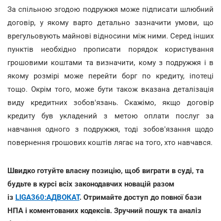
За спільною згодою подружжя може підписати шлюбний
договір, у якому варто детально зазначити умови, що
врегульовують майнові відносини між ними. Серед інших
пунктів необхідно прописати порядок користування
грошовими коштами та визначити, кому з подружжя і в
якому розмірі може перейти борг по кредиту, іпотеці
тощо. Окрім того, може бути також вказана деталізація
виду кредитних зобов'язань. Скажімо, якщо договір
кредиту був укладений з метою оплати послуг за
навчання одного з подружжя, тоді зобов'язання щодо
повернення грошових коштів лягає на того, хто навчався.
Швидко готуйте власну позицію, щоб виграти в суді, та
будьте в курсі всіх законодавчих новацій разом
із
LIGA360:АДВОКАТ
. Отримайте доступ до повної бази
НПА і коментованих кодексів. Зручний пошук та аналіз