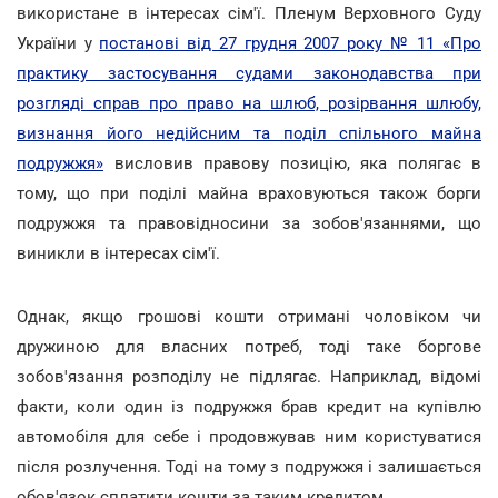
використане в інтересах сім'ї. Пленум Верховного Суду
України у
постанові від 27 грудня 2007 року № 11 «Про
практику застосування судами законодавства при
розгляді справ про право на шлюб, розірвання шлюбу,
визнання його недійсним та поділ спільного майна
подружжя»
висловив правову позицію, яка полягає в
тому, що при поділі майна враховуються також борги
подружжя та правовідносини за зобов'язаннями, що
виникли в інтересах сім'ї.
Однак, якщо грошові кошти отримані чоловіком чи
дружиною для власних потреб, тоді таке боргове
зобов'язання розподілу не підлягає. Наприклад, відомі
факти, коли один із подружжя брав кредит на купівлю
автомобіля для себе і продовжував ним користуватися
після розлучення. Тоді на тому з подружжя і залишається
обов'язок сплатити кошти за таким кредитом.