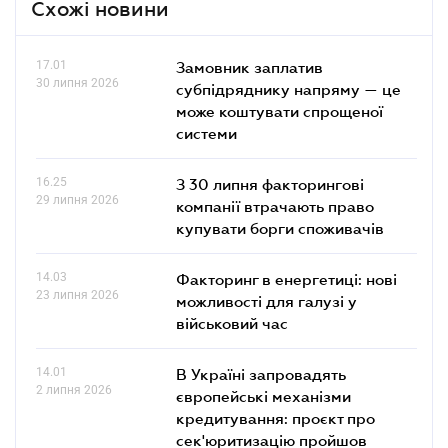
Схожі новини
17.01
Замовник заплатив
30 липня 2026
субпідряднику напряму — це
може коштувати спрощеної
системи
16.25
З 30 липня факторингові
29 липня 2026
компанії втрачають право
купувати борги споживачів
14.03
Факторинг в енергетиці: нові
23 липня 2026
можливості для галузі у
військовий час
14.01
В Україні запровадять
2 липня 2026
європейські механізми
кредитування: проєкт про
сек'юритизацію пройшов