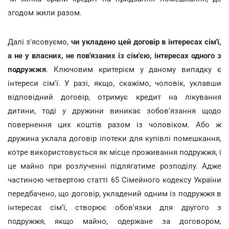
згодом жили разом.
Далі з'ясовуємо,
чи укладено цей договір в інтересах сім'ї,
а не у власних, не пов'язаних із сім'єю, інтересах одного з
подружжя
. Ключовим критерієм у даному випадку є
інтереси сім'ї. У разі, якщо, скажімо, чоловік, уклавши
відповідний договір, отримує кредит на лікування
дитини, тоді у дружини виникає зобов'язання щодо
повернення цих коштів разом із чоловіком. Або ж
дружина уклала договір іпотеки для купівлі помешкання,
котре використовується як місце проживання подружжя, і
це майно при розлученні підлягатиме розподілу. Адже
частиною четвертою статті 65 Сімейного кодексу України
передбачено, що договір, укладений одним із подружжя в
інтересах сім'ї, створює обов'язки для другого з
подружжя, якщо майно, одержане за договором,