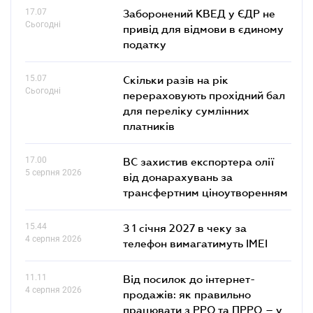
17.07
Заборонений КВЕД у ЄДР не
Сьогодні
привід для відмови в єдиному
податку
15.07
Скільки разів на рік
Сьогодні
перераховують прохідний бал
для переліку сумлінних
платників
17.00
ВС захистив експортера олії
5 серпня 2026
від донарахувань за
трансфертним ціноутворенням
15.44
З 1 січня 2027 в чеку за
4 серпня 2026
телефон вимагатимуть IMEI
11.11
Від посилок до інтернет-
4 серпня 2026
продажів: як правильно
працювати з РРО та ПРРО – у