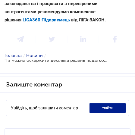
законодавства і працювати з перевіреними
контрагентами рекомендуємо комплексне
рішення
LIGA360:Підприємець
від ЛІГА:ЗАКОН.
Головна
/
Новини
/
Чи можна оскаржити декілька рішень податкової в одній скарзі
Залиште коментар
Увійдіть, щоб залишити коментар
увійти