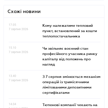
Схожі новини
17.05
Кому належатиме тепловий
7 серпня 2026
пункт, встановлений за кошти
теплопостачальника
15.10
Чи звільняє воєнний стан
7 серпня 2026
професійного учасника ринку
капіталу від положень про
нагляд
13.40
З 7 серпня змінюється механізм
7 серпня 2026
операцій із тримісячними
лімітованими депозитними
сертифікатами
14.04
Тютюнові компанії чекають на