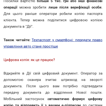
Посилки вартістю
більше 5 тис. грн або інші фінансові
операції
можна зробити
лише після верифікації особи
.
Для цього раніше оператори робили копію паспорта
клієнта. Тепер можна поділитися цифровою копією
документа в "Дії".
Також читайте:
Техпаспорт у смартфоні: передати право
управління авто стане простіше
Цифрова копія: як це працює?
Відкрийте в Дії свій цифровий документ. Оператор за
допомогою сканера зчитає штрихкод на звороті
документа. Після цього вам потрібно підтвердити
передачу документа до відділення Нової пошти.
Мобільний застосунок а
втоматично формує цифрову
копію та відправить її з вашим е-підписом
до системи