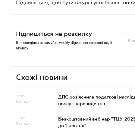
Підпишіться, щоб бути в курсі усіх бізнес-нови
Підпишіться на розсилку
Щопонеділка отримуйте weekly-digest про ключові події
бізнесу
Схожі новини
12.09
ДПС роз'яснила податкові наслід
Сьогодні
послуг нерезидентів
11.05
Безкоштовний вебінар "ТЦУ-2025: 
Сьогодні
до 1 жовтня"