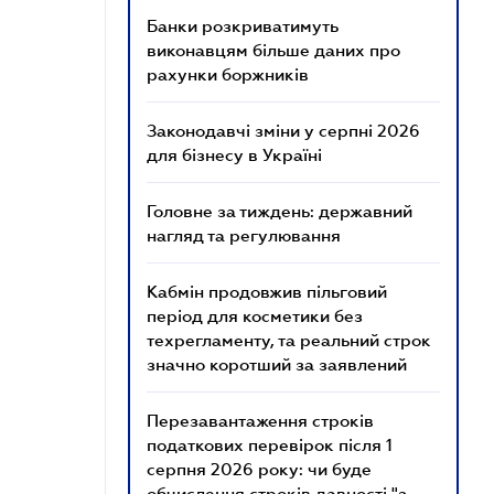
Банки розкриватимуть
виконавцям більше даних про
рахунки боржників
Законодавчі зміни у серпні 2026
для бізнесу в Україні
Головне за тиждень: державний
нагляд та регулювання
Кабмін продовжив пільговий
період для косметики без
техрегламенту, та реальний строк
значно коротший за заявлений
Перезавантаження строків
податкових перевірок після 1
серпня 2026 року: чи буде
обчислення строків давності "з