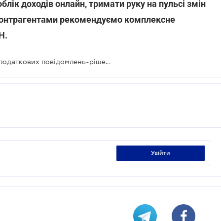
блік доходів онлайн, тримати руку на пульсі змін
 контрагентами рекомендуємо комплексне
Н.
З 1 січня запрацює Єдиний реєстр податкових повідомлень-рішень
увійти