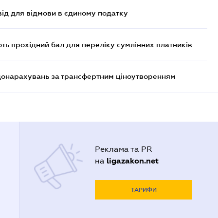
ід для відмови в єдиному податку
ють прохідний бал для переліку сумлінних платників
 донарахувань за трансфертним ціноутворенням
Реклама та PR
ligazakon.net
на
ТАРИФИ