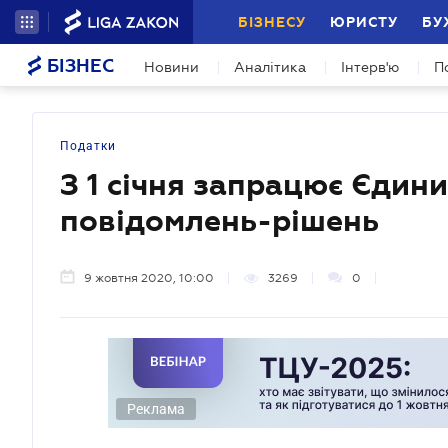
БІЗНЕСУ
ЮРИСТУ
БУ
БІЗНЕС
Новини
Аналітика
Інтерв'ю
П
Податки
З 1 січня запрацює Єдин
повідомлень-рішень
9 жовтня 2020, 10:00
3269
0
Реклама