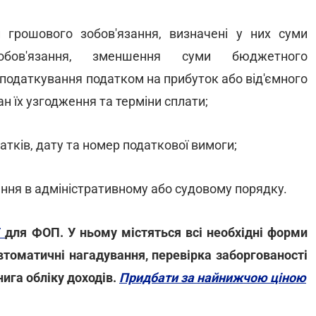
 грошового зобов'язання, визначені у них суми
зобов'язання, зменшення суми бюджетного
оподаткування податком на прибуток або від'ємного
ан їх узгодження та терміни сплати;
атків, дату та номер податкової вимоги;
ння в адміністративному або судовому порядку.
T
для ФОП. У ньому містяться всі необхідні форми
автоматичні нагадування, перевірка заборгованості
ига обліку доходів.
Придбати за найнижчою ціною