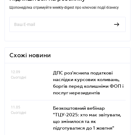
Щопонеділка отримуйте weekly-digest про ключові події бізнесу
Схожі новини
12.09
ДПС роз'яснила податкові
Сьогодні
наслідки курсових коливань,
боргів перед колишніми ФОП і
послуг нерезидентів
11.05
Безкоштовний вебінар
Сьогодні
"ТЦУ-2025: хто має звітувати,
що змінилося та як
підготуватися до 1 жовтня"