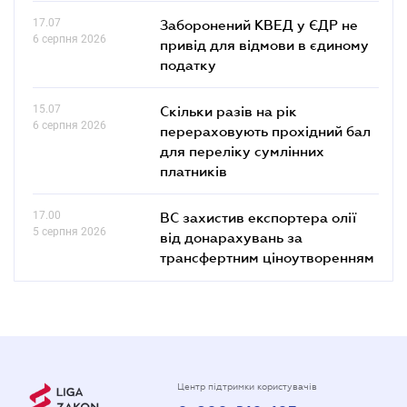
17.07
Заборонений КВЕД у ЄДР не
6 серпня 2026
привід для відмови в єдиному
податку
15.07
Скільки разів на рік
6 серпня 2026
перераховують прохідний бал
для переліку сумлінних
платників
17.00
ВС захистив експортера олії
5 серпня 2026
від донарахувань за
трансфертним ціноутворенням
Центр підтримки користувачів