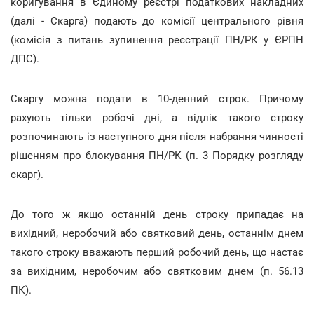
коригування в Єдиному реєстрі податкових накладних
(далі - Скарга) подають до комісії центрального рівня
(комісія з питань зупинення реєстрації ПН/РК у ЄРПН
ДПС).
Скаргу можна подати в 10-денний строк. Причому
рахують тільки робочі дні, а відлік такого строку
розпочинають із наступного дня після набрання чинності
рішенням про блокування ПН/РК (п. 3 Порядку розгляду
скарг).
До того ж якщо останній день строку припадає на
вихідний, неробочий або святковий день, останнім днем
такого строку вважають перший робочий день, що настає
за вихідним, неробочим або святковим днем (п. 56.13
ПК).