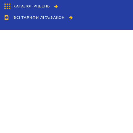
КАТАЛОГ РІШЕНЬ
ВСІ ТАРИФИ ЛІГА:ЗАКОН
Співробітництво
Агенти
Дилери
Політика конфіденційності
Умови використання сайту
Реклама
Блог
Новини компанії
Керівництва
Каталоги компаній
Теми в центрі уваги