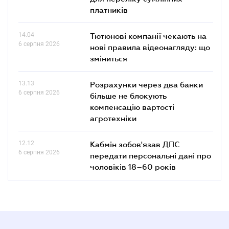
платників
14.04
Тютюнові компанії чекають на
6 серпня 2026
нові правила відеонагляду: що
зміниться
13.13
Розрахунки через два банки
6 серпня 2026
більше не блокують
компенсацію вартості
агротехніки
12.12
Кабмін зобов'язав ДПС
6 серпня 2026
передати персональні дані про
чоловіків 18–60 років