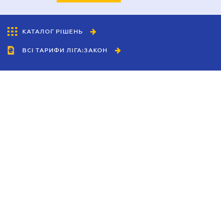
КАТАЛОГ РІШЕНЬ
ВСІ ТАРИФИ ЛІГА:ЗАКОН
Співробітництво
Агенти
Дилери
Політика конфіденційності
Умови використання сайту
Реклама
Блог
Новини компанії
Керівництва
Каталоги компаній