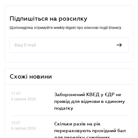
Підпишіться на розсилку
Щопонеділка отримуйте weekly-digest про ключові події бізнесу
Схожі новини
17.07
Заборонений КВЕД у ЄДР не
6 серпня 2026
привід для відмови в єдиному
податку
15.07
Скільки разів на рік
6 серпня 2026
перераховують прохідний бал
для переліку сумлінних