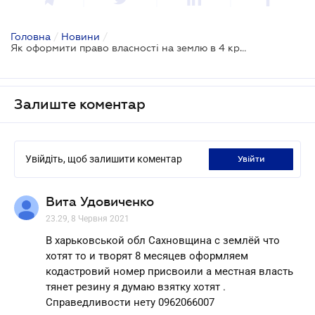
Головна
/
Новини
/
Як оформити право власності на землю в 4 кроки
Залиште коментар
Увійдіть, щоб залишити коментар
увійти
Вита Удовиченко
23.29, 8 Червня 2021
В харьковськой обл Сахновщина с землёй что
хотят то и творят 8 месяцев оформляем
кодастровий номер присвоили а местная власть
тянет резину я думаю взятку хотят .
Справедливости нету 0962066007