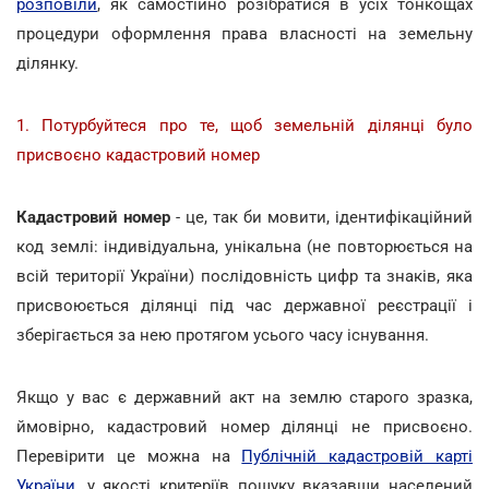
розповіли
, як самостійно розібратися в усіх тонкощах
процедури оформлення права власності на земельну
ділянку.
1. Потурбуйтеся про те, щоб земельній ділянці було
присвоєно кадастровий номер
Кадастровий номер
- це, так би мовити, ідентифікаційний
код землі: індивідуальна, унікальна (не повторюється на
всій території України) послідовність цифр та знаків, яка
присвоюється ділянці під час державної реєстрації і
зберігається за нею протягом усього часу існування.
Якщо у вас є державний акт на землю старого зразка,
ймовірно, кадастровий номер ділянці не присвоєно.
Перевірити це можна на
Публічній кадастровій карті
України
, у якості критеріїв пошуку вказавши населений