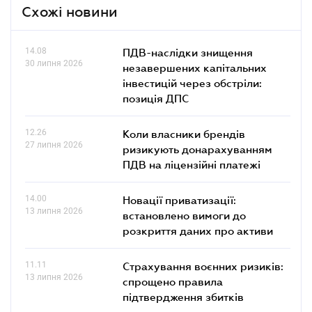
Схожі новини
14.08
ПДВ-наслідки знищення
30 липня 2026
незавершених капітальних
інвестицій через обстріли:
позиція ДПС
12.26
Коли власники брендів
27 липня 2026
ризикують донарахуванням
ПДВ на ліцензійні платежі
14.00
Новації приватизації:
13 липня 2026
встановлено вимоги до
розкриття даних про активи
11.11
Страхування воєнних ризиків:
13 липня 2026
спрощено правила
підтвердження збитків