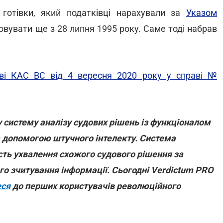
готівки, який податківці нарахували за
Указом
овувати ще з 28 липня 1995 року. Саме тоді набрав
ві КАС ВС від 4 вересня 2020 року у справі №
 систему аналізу судових рішень із функціоналом
за допомогою штучного інтелекту. Система
сть ухвалення схожого судового рішення за
 зчитування інформації. Сьогодні Verdictum PRO
еся
до перших користувачів революційного