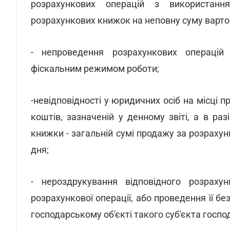
розрахункових операцій з використанн
розрахункових книжок на неповну суму вартос
- непроведення розрахункових операцій
фіскальним режимом роботи;
-невідповідності у юридичних осіб на місці 
коштів, зазначеній у денному звіті, а в р
книжки - загальній сумі продажу за розраху
дня;
- нероздрукування відповідного розраху
розрахункової операції, або проведення її 
господарському об'єкті такого суб'єкта госп