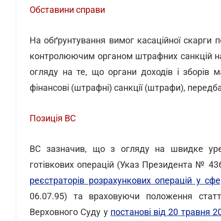
Обставини справи
На обґрунтування вимог касаційної скарги 
контролюючим органом штрафних санкцій на 
огляду на те, що органи доходів і зборів 
фінансові (штрафні) санкції (штрафи), перед
Позиція ВС
ВС зазначив, що з огляду на швидке уре
готівкових операцій (Указ Президента № 436
реєстраторів розрахункових операцій у сфер
06.07.95) та враховуючи положення статт
Верховного Суду у
постанові від 20 травня 2