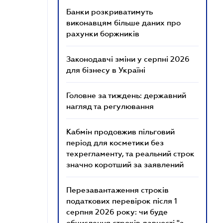
Банки розкриватимуть
виконавцям більше даних про
рахунки боржників
Законодавчі зміни у серпні 2026
для бізнесу в Україні
Головне за тиждень: державний
нагляд та регулювання
Кабмін продовжив пільговий
період для косметики без
техрегламенту, та реальний строк
значно коротший за заявлений
Перезавантаження строків
податкових перевірок після 1
серпня 2026 року: чи буде
обчислення строків давності "з