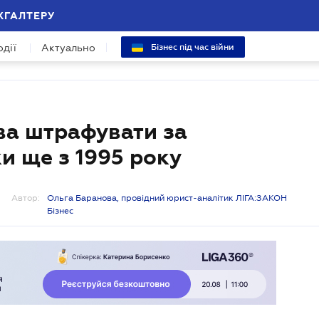
ХГАЛТЕРУ
одії
Актуально
Бізнес під час війни
ва штрафувати за
и ще з 1995 року
Автор:
Ольга Баранова, провідний юрист-аналітик ЛІГА:ЗАКОН
Бізнес