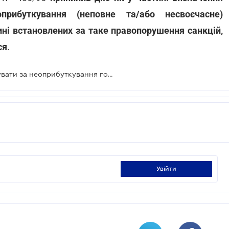
рибуткування (неповне та/або несвоєчасне)
тині встановлених за таке правопорушення санкцій,
ся
.
Податківці не мають права штрафувати за неоприбуткування готівки ще з 1995 року
увійти