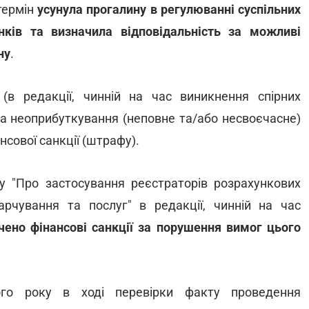
термін
усунула прогалину в регулюванні суспільних
нків та визначила відповідальність за можливі
ну
.
 редакції, чинній на час виникнення спірних
за неоприбуткування (неповне та/або несвоєчасне)
нсової санкції (штрафу).
у "Про застосування реєстраторів розрахункових
харчування та послуг" в редакції, чинній на час
чено фінансові санкції за порушення вимог цього
ого року в ході перевірки факту проведення