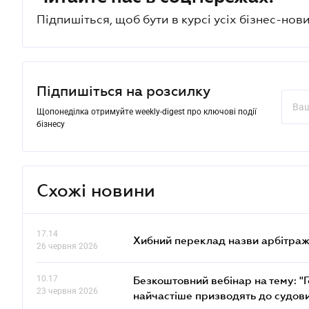
Підпишіться, щоб бути в курсі усіх бізнес-нови
Підпишіться на розсилку
Щопонеділка отримуйте weekly-digest про ключові події
бізнесу
Схожі новини
17.14
Хибний переклад назви арбітражн
26 червня 2026
10.17
Безкоштовний вебінар на тему: "Г
23 червня 2026
найчастіше призводять до судови