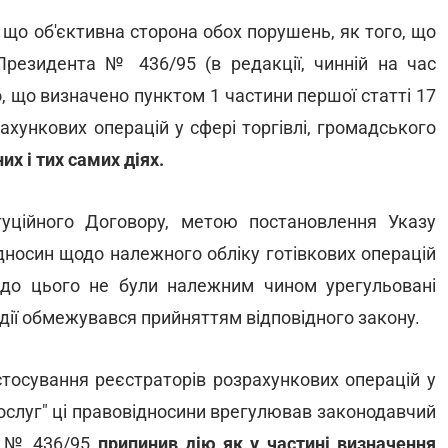
 що об'єктивна сторона обох порушень, як того, що
Президента № 436/95 (в редакції, чинній на час
о, що визначено пунктом 1 частини першої статті 17
ахункових операцій у сфері торгівлі, громадського
их і тих самих діях.
туційного Договору, метою постановлення Указу
носин щодо належного обліку готівкових операцій
кі до цього не були належним чином урегульовані
дії обмежувався прийняттям відповідного закону.
тосування реєстраторів розрахункових операцій у
послуг" ці правовідносини врегулював законодавчий
а № 436/95
припинив дію як у частині визначення