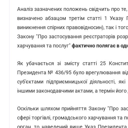
Аналіз зазначених положень свідчить про те,
визначено абзацом третім статті 1 Указу 
виникнення спірних правовідносин), так і тог
Закону "Про застосування реєстраторів розр
харчування та послуг"
фактично полягає в одн
Як убачається зі змісту статті 25 Консти
Президента № 436/95 було врегулювання від
суб'єктами підприємницької діяльності, я
іншими законодавчими актами, а термін його 
Оскільки шляхом прийняття Закону "Про зас
сфері торгівлі, громадського харчування та 
орган, то наведений вище Указ Президент