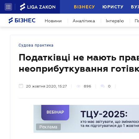
БІЗНЕСУ
ЮРИСТУ
БУ
БІЗНЕС
Новини
Аналітика
Інтерв'ю
П
Судова практика
Податківці не мають пра
неоприбуткування готівк
20 жовтня 2020, 15:27
896
0
Реклама