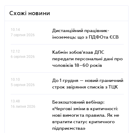
Схожі новини
10.14
Дистанційний працівник-
7 серпня 2026
іноземець: що з ПДФОта ЄСВ
12.12
Кабмін зобов'язав ДПС
6 серпня 2026
передати персональні дані про
чоловіків 18–60 років
10.10
До 1 грудня — новий граничний
5 серпня 2026
строк звіряння списків з ТЦК
13.48
Безкоштовний вебінар:
16 липня 2026
«Чергові зміни в критичності:
нові вимоги та правила. Як не
втратити статус критичного
підприємства»