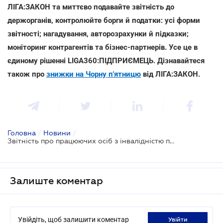
ЛІГА:ЗАКОН та миттєво подавайте звітність до
держорганів, контролюйте борги й податки: усі форми
звітності; нагадування, авторозрахунки й підказки;
моніторинг контрагентів та бізнес-партнерів. Усе це в
єдиному рішенні LIGA360:ПІДПРИЄМЕЦЬ. Дізнавайтеся
також про
знижки на Чорну п'ятницю
від ЛІГА:ЗАКОН.
Головна
/
Новини
/
Звітність про працюючих осіб з інвалідністю подається за новою формою
Залиште коментар
Увійдіть, щоб залишити коментар
увійти