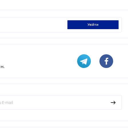
увійти
н.