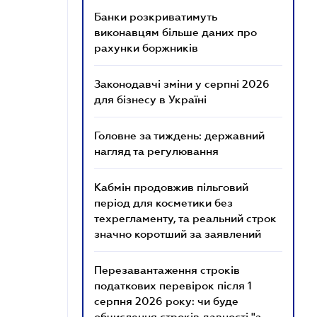
Банки розкриватимуть
виконавцям більше даних про
рахунки боржників
Законодавчі зміни у серпні 2026
для бізнесу в Україні
Головне за тиждень: державний
нагляд та регулювання
Кабмін продовжив пільговий
період для косметики без
техрегламенту, та реальний строк
значно коротший за заявлений
Перезавантаження строків
податкових перевірок після 1
серпня 2026 року: чи буде
обчислення строків давності "з