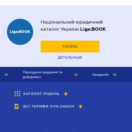
Національний юридичний
Liga:BOOK
каталог України
ТАРИФИ
ДЕТАЛЬНІШЕ
Періодичні видання та
Академія
довідники
ЮРИСТ&ЗАКОН
АКАДЕМІЯ ЛІГА:ЗАКОН
КАТАЛОГ РІШЕНЬ
БУХГАЛТЕР&ЗАКОН
ВСІ ТАРИФИ ЛІГА:ЗАКОН
ВІСНИК МСФЗ
ІНТЕРБУХ
ОСОБИСТИЙ ЕКСПЕРТ