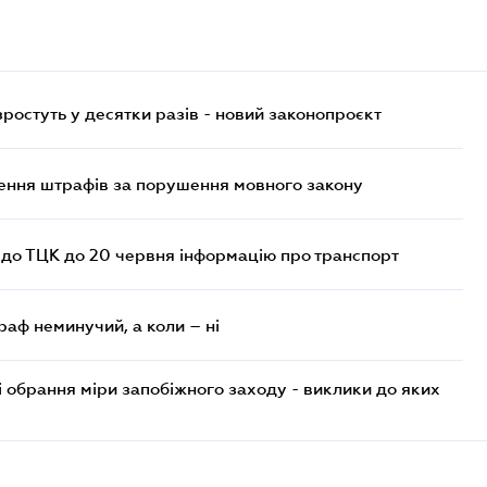
остуть у десятки разів - новий законопроєкт
лення штрафів за порушення мовного закону
 до ТЦК до 20 червня інформацію про транспорт
раф неминучий, а коли – ні
і обрання міри запобіжного заходу - виклики до яких