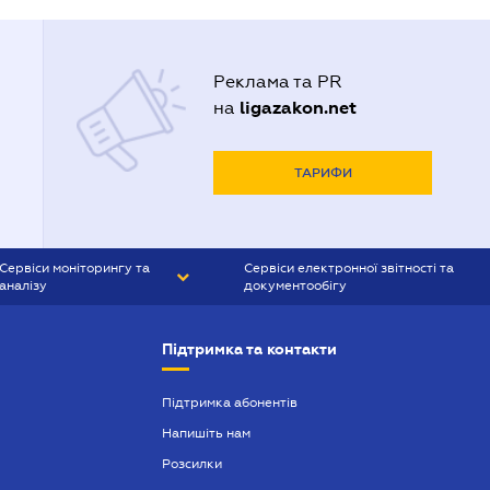
Реклама та PR
ligazakon.net
на
ТАРИФИ
Сервіси моніторингу та
Сервіси електронної звітності та
аналізу
документообігу
CONTR AGENT
Liga:REPORT
Підтримка та контакти
SMS-МАЯК
VERDICTUM
Підтримка абонентів
Напишіть нам
SEMANTRUM
Розсилки
SMS-МАЯК ІПОТЕКА