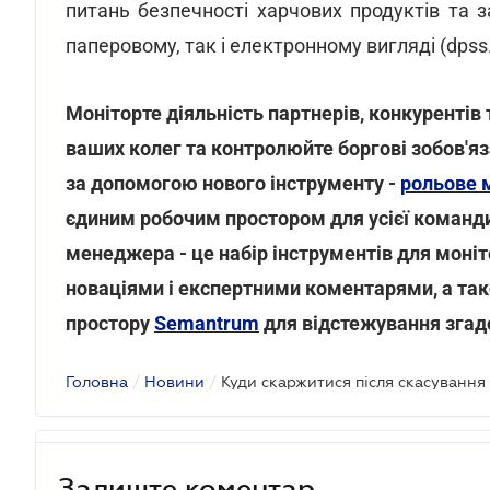
питань безпечності харчових продуктів та за
паперовому, так і електронному вигляді (dpss.
Моніторте діяльність партнерів, конкурентів т
ваших колег та контролюйте боргові зобов'яза
за допомогою нового інструменту -
рольове м
єдиним робочим простором для усієї команди
менеджера - це набір інструментів для моніт
новаціями і експертними коментарями, а так
простору
Semantrum
для відстежування згадо
Головна
/
Новини
/
Куди скаржитися після скасування
Залиште коментар