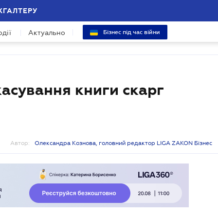
ХГАЛТЕРУ
одії
Актуально
Бізнес під час війни
касування книги скарг
Автор:
Олександра Кознова, головний редактор LIGA ZAKON Бізнес