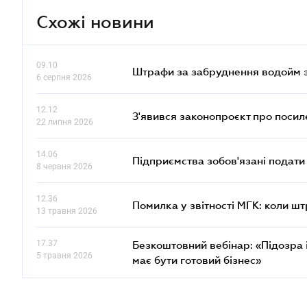
Схожі новини
09.10
Штрафи за забруднення водойм зр
6 серпня 2026
12.12
З'явився законопроєкт про поси
22 липня 2026
14.06
Підприємства зобов'язані подати
8 червня 2026
12.36
Помилка у звітності МГК: коли шт
13 травня 2026
17.37
Безкоштовний вебінар: «Підозра 
5 травня 2026
має бути готовий бізнес»