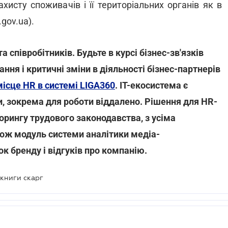
хисту споживачів і її територіальних органів як в
gov.ua).
а співробітників. Будьте в курсі бізнес-зв'язків
ння і критичні зміни в діяльності бізнес-партнерів
ісце HR в системі LIGA360
. IT-екосистема є
, зокрема для роботи віддалено. Рішення для HR-
орингу трудового законодавства, з усіма
ож модуль системи аналітики медіа-
к бренду і відгуків про компанію.
 книги скарг