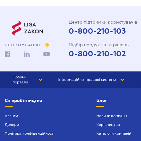
Центр підтримки користувачів
0-800-210-103
Підбір продуктів та рішень
ПРО КОМПАНІЮ
0-800-210-102
Новинні
Інформаційно-правові системи
портали
ЮРЛІГА
Право України
Співробітництво
Блог
БІЗНЕС
ГРАНД
БУХГАЛТЕР.ua
ПРАЙМ
Агенти
Новини компанії
Дилери
Керівництва
БУХГАЛТЕР ПРОФ
Політика конфіденційності
Каталоги компаній
ЮРИСТ ПРОФ