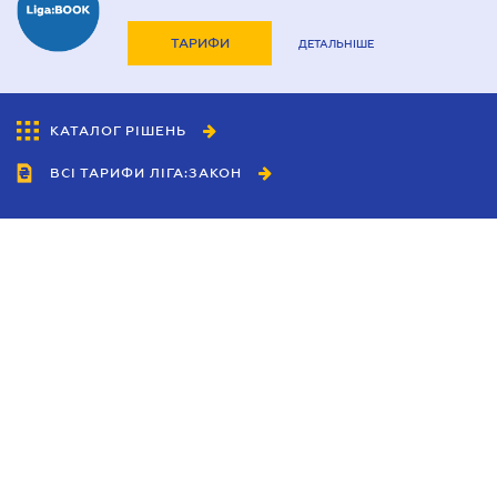
ТАРИФИ
ДЕТАЛЬНІШЕ
КАТАЛОГ РІШЕНЬ
ВСІ ТАРИФИ ЛІГА:ЗАКОН
Співробітництво
Агенти
Дилери
Політика конфіденційності
Умови використання сайту
Реклама
Блог
Новини компанії