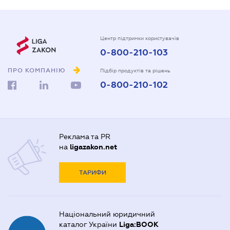
Центр підтримки користувачів
0-800-210-103
ПРО КОМПАНІЮ
Підбір продуктів та рішень
0-800-210-102
Реклама та PR
на
ligazakon.net
ТАРИФИ
Національний юридичний
каталог України
Liga:BOOK