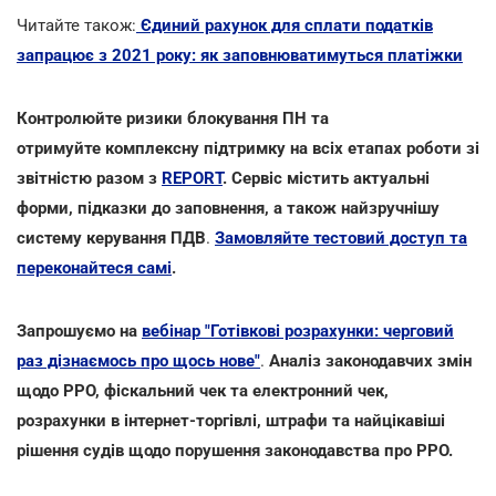
Читайте також:
Єдиний рахунок для сплати податків
запрацює з 2021 року: як заповнюватимуться платіжки
Контролюйте ризики блокування ПН та
отримуйте комплексну підтримку на всіх етапах роботи зі
звітністю разом з
REPORT
.
Сервіс містить актуальні
форми, підказки до заповнення, а також найзручнішу
систему керування ПДВ
.
Замовляйте тестовий доступ та
переконайтеся самі
.
Запрошуємо на
вебінар "Готівкові розрахунки: черговий
раз дізнаємось про щось нове"
.
Аналіз законодавчих змін
щодо РРО, фіскальний чек та електронний чек,
розрахунки в інтернет-торгівлі, штрафи та найцікавіші
рішення судів щодо порушення законодавства про РРО.