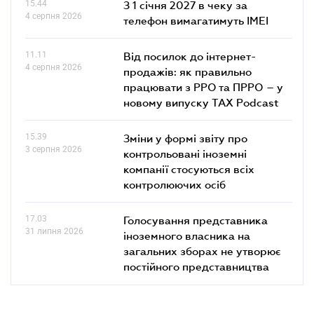
15.44
З 1 січня 2027 в чеку за
4 серпня 2026
телефон вимагатимуть IMEI
11.11
Від посилок до інтернет-
4 серпня 2026
продажів: як правильно
працювати з РРО та ПРРО – у
новому випуску TAX Podcast
15.39
Зміни у формі звіту про
3 серпня 2026
контрольовані іноземні
компанії стосуються всіх
контролюючих осіб
17.03
Голосування представника
31 липня 2026
іноземного власника на
загальних зборах не утворює
постійного представництва