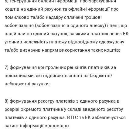
6) генерування онлайн-інформації про зарахування
коштів на єдиний рахунок та офлайн-інформації про
помилково та/або надміру сплачені грошові
зобов'язання (зобов'язання з єдиного внеску) і пені, що
надійшли на єдиний рахунок, за якими платник через ЕК
уточнив належність платежу відповідному одержувачу
та/або визначив напрям використання таких коштів;
7) формування контрольних ренкінгів платників за
показниками, які підлягають сплаті на бюджетні/
небюджетні рахунки;
8) формування реєстру платежів з єдиного рахунка в
розрізі окремого платника у складі зведеного реєстру
платежів з єдиного рахунка. В ІТС та ЕК забезпечується
захист інформації відповідно