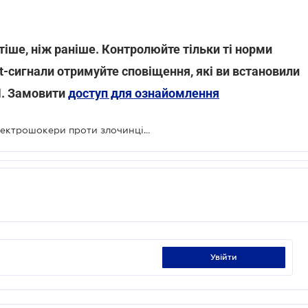
іше, ніж раніше. Контролюйте тільки ті норми
rt-сигнали отримуйте сповіщення, які ви встановили
Н. Замовити
доступ для ознайомлення
Поліція зможе використовувати електрошокери проти злочинців: законопроект
увійти