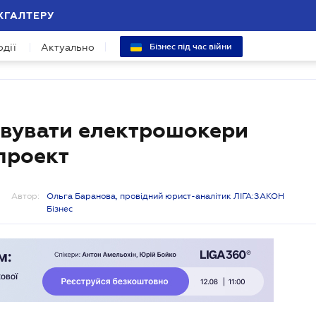
ХГАЛТЕРУ
одії
Актуально
Бізнес під час війни
овувати електрошокери
проект
Автор:
Ольга Баранова, провідний юрист-аналітик ЛІГА:ЗАКОН
Бізнес