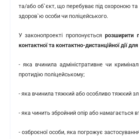
та/або об`єкт, що перебуває під охороною та
здоров`ю особи чи поліцейського.
У законопроекті пропонується
розширити п
контактної та контактно-дистанційної дії дл
- яка вчинила адміністративне чи криміна
протидію поліцейському;
- яка вчинила тяжкий або особливо тяжкий зл
- яка чинить збройний опір або намагається вт
- озброєної особи, яка погрожує застосуван