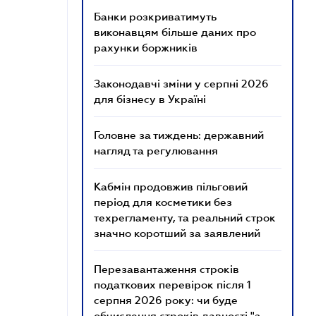
Банки розкриватимуть
виконавцям більше даних про
рахунки боржників
Законодавчі зміни у серпні 2026
для бізнесу в Україні
Головне за тиждень: державний
нагляд та регулювання
Кабмін продовжив пільговий
період для косметики без
техрегламенту, та реальний строк
значно коротший за заявлений
Перезавантаження строків
податкових перевірок після 1
серпня 2026 року: чи буде
обчислення строків давності "з