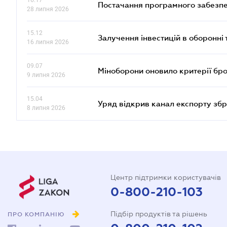
16.17
Постачання програмного забезпе
28 липня 2026
15.12
Залучення інвестицій в оборонні 
16 липня 2026
09.07
Міноборони оновило критерії бр
9 липня 2026
15.04
Уряд відкрив канал експорту збр
8 липня 2026
Центр підтримки користувачів
0-800-210-103
Підбір продуктів та рішень
ПРО КОМПАНІЮ