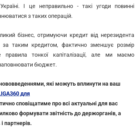
країні. І це неправильно - такі угоди повинні
внюватися з таких операцій.
ликий бізнес, отримуючи кредит від нерезидента
ки за таким кредитом, фактично зменшує розмір
е правила тонкої капіталізації, але ми маємо
и наповнювати бюджет.
 нововведеннями, які можуть вплинути на ваш
LIGA360 для
ично сповіщатиме про всі актуальні для вас
лково формувати звітність до держорганів, а
і партнерів.