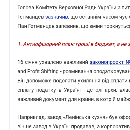
Голова Комітету Верховної Ради України з пит
Гетманцев
зазначив
, що останнім часом чує 
Пан Гетманцев запевнив, що зміни торкнуться
1. Антиофшорний план: гроші в бюджет, а не 
16 січня ухвалено важливий
законопроект 
and Profit Shifting - розмивання оподатковува
Він допоможе подолати ухиляння від сплати 
сплату податку в Україні - де олігархи, вл
важливий документ для країни, в котрій май
Наприклад, завод «Ленінська кузня» був офо
він не завод в Україні продавав, а корпоративн