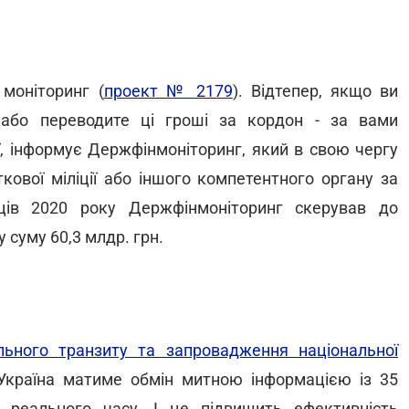
моніторинг (
проект № 2179
). Відтепер, якщо ви
або переводите ці гроші за кордон - за вами
ї, інформує Держфінмоніторинг, який в свою чергу
кової міліції або іншого компетентного органу за
ців 2020 року Держфінмоніторинг скерував до
 суму 60,3 млдр. грн.
ьного транзиту та запровадження національної
 Україна матиме обмін митною інформацією із 35
 реального часу. І це підвищить ефективність