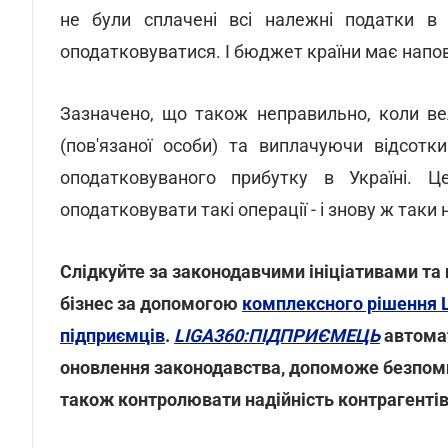
не були сплачені всі належні податки в У
оподатковуватися. І бюджет країни має напо
Зазначено, що також неправильно, коли ве
(пов'язаної особи) та виплачуючи відсот
оподатковуваного прибутку в Україні. Ц
оподатковувати такі операції - і знову ж так
Слідкуйте за законодавчими ініціативами та
бізнес за допомогою
комплексного рішення 
підприємців
.
LIGA360:ПІДПРИЄМЕЦЬ
автомат
оновлення законодавства, допоможе безпоми
також контролювати надійність контрагентів 