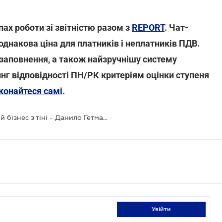
ах роботи зі звітністю разом з
REPORT
. Чат-
а однакова ціна для платників і неплатників ПДВ.
 заповнення, а також найзручнішу систему
г відповідності ПН/РК критеріям оцінки ступеня
конайтеся самі
.
Топ-5 законів, які виводять великий бізнес з тіні - Данило Гетманцев
увійти