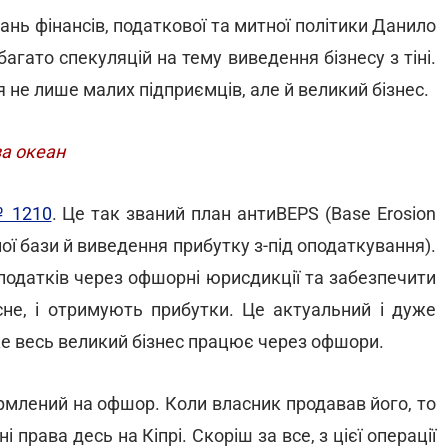
ань фінансів, податкової та митної політики Данило
багато спекуляцій на тему виведення бізнесу з тіні.
 не лише малих підприємців, але й великий бізнес.
за океан
№ 1210
. Це так званий план антиBEPS (Base Erosion
ної бази й виведення прибутку з-під оподаткування).
податків через офшорні юрисдикції та забезпечити
асне, і отримують прибутки. Це актуальний і дуже
же весь великий бізнес працює через офшори.
рмлений на офшор. Коли власник продавав його, то
і права десь на Кіпрі. Скоріш за все, з цієї операції