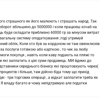
чого страшного як його малюють і страшать народ .Так
 оборот збільшено до 5000000 і коли працюеш хочаб на
яць буде складати приблизно 60000 гр за мінусом витрат
 загальну систему оподаткування ,тоді утримуй
інний облік, Коли хто був за кордоном не там овенклюзів
ш за послуги готівкою або карткою , то чек за любу
моги покупця , навіть коли каву подають на пляжі то
и які заплатить з ціеі суми продавець. МИ йдемо до
редставники середнього бізнесу які проштовхують через(
оцентів і більше, там дійсно біда тому що прихід
ві - три торгових операціі , а відкат заплатити треба як
. Я владу багато в чому непідтримую але податки