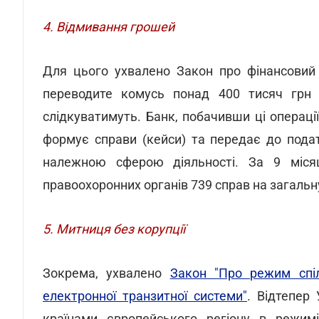
4. Відмивання грошей
Для цього ухвалено Закон про фінансовий 
переводите комусь понад 400 тисяч грн 
слідкуватимуть. Банк, побачивши ці операці
формує справи (кейси) та передає до подат
належною сферою діяльності. За 9 міся
правоохоронних органів 739 справ на загальну
5. Митниця без корупції
Зокрема, ухвалено
Закон "Про режим спіл
електронної транзитної системи"
. Відтепер
країнами європейського регіону в режимі