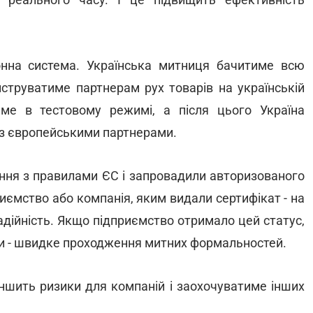
онна система. Українська митниця бачитиме всю
онструватиме партнерам рух товарів на українській
име в тестовому режимі, а після цього Україна
 із європейськими партнерами.
ння з правилами ЄС і запровадили авторизованого
иємство або компанія, яким видали сертифікат - на
адійність. Якщо підприємство отримало цей статус,
ьги - швидке проходження митних формальностей.
еншить ризики для компаній і заохочуватиме інших