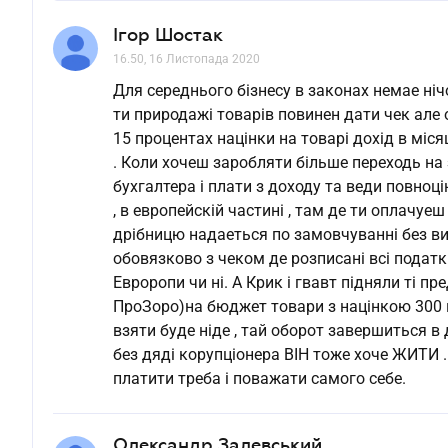
Ігор Шостак
16.50, 16 Листопада 2020
Для середнього бізнесу в законах немае ні
ти природажі товарів повинен дати чек але
15 процентах націнки на товарі дохід в міс
. Коли хочеш заробляти більше переходь на
бухгалтера і плати з доходу та веди повноц
, в европейскій частині , там де ти оплачуе
дрібницю надаеться по замовчуванні без ви
обовязково з чеком де розписані всі податк
Евроропи чи ні. А Крик і гвавт підняли ті п
ПроЗоро)на бюджет товари з націнкою 300 пр
взяти буде ніде , тай оборот завершиться в д
без дяді корупціонера ВІН тоже хоче ЖИТИ 
платити треба і поважати самого себе.
Олександр Залевський