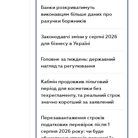
Банки розкриватимуть
виконавцям більше даних про
рахунки боржників
Законодавчі зміни у серпні 2026
для бізнесу в Україні
Головне за тиждень: державний
нагляд та регулювання
Кабмін продовжив пільговий
період для косметики без
техрегламенту, та реальний строк
значно коротший за заявлений
Перезавантаження строків
податкових перевірок після 1
серпня 2026 року: чи буде
обчислення строків давності "з