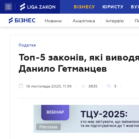
БІЗНЕСУ
ЮРИСТУ
БУ
БІЗНЕС
Новини
Аналітика
Інтерв'ю
П
Податки
Топ-5 законів, які виводя
Данило Гетманцев
16 листопада 2020, 11:39
3835
3
Реклама