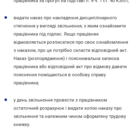
працівника за прогул на підставі п. 4 ч. 1 ст. 40 КЗпП;
видати наказ про накладення дисциплінарного
стягнення у вигляді звільнення, з яким ознайомити
працівника під підпис. Якщо працівник
відмовляється розписатися про своє ознайомлення
з наказом, про це потрібно скласти відповідний акт.
Наказ (розпорядження) і пояснювальна записка
працівника або відповідний акт про відмову давати
пояснення поміщаються в особову справу
працівника;
у день звільнення провести з працівником
остаточний розрахунок і видати копію наказу про
звільнення та належним чином оформлену трудову
книжку.