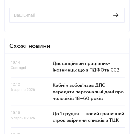
Схожі новини
10.14
Дистанційний працівник-
Сьогодні
іноземець: що з ПДФОта ЄСВ
12.12
Кабмін зобов'язав ДПС
6 серпня 2026
передати персональні дані про
чоловіків 18–60 років
10.10
До 1 грудня — новий граничний
5 серпня 2026
строк звіряння списків з ТЦК