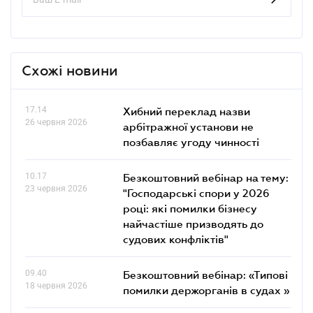
Схожі новини
17.14
Хибний переклад назви
26 червня 2026
арбітражної установи не
позбавляє угоду чинності
10.17
Безкоштовний вебінар на тему:
23 червня 2026
"Господарські спори у 2026
році: які помилки бізнесу
найчастіше призводять до
судових конфліктів"
09.40
Безкоштовний вебінар: «Типові
18 червня 2026
помилки держорганів в судах »