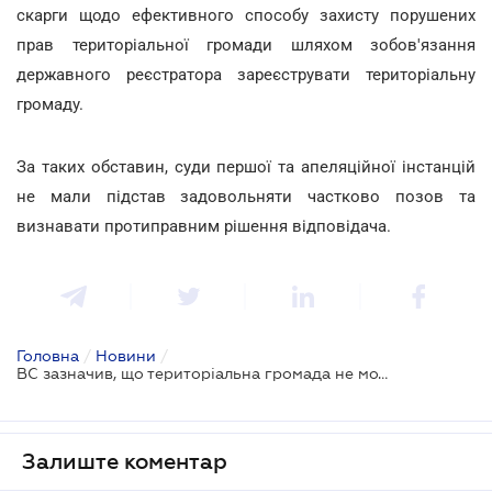
скарги щодо ефективного способу захисту порушених
прав територіальної громади шляхом зобов'язання
державного реєстратора зареєструвати територіальну
громаду.
За таких обставин, суди першої та апеляційної інстанцій
не мали підстав задовольняти частково позов та
визнавати протиправним рішення відповідача.
Головна
/
Новини
/
ВС зазначив, що територіальна громада не може бути зареєстрована як юрособа
Залиште коментар