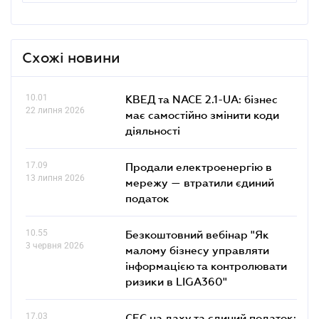
Схожі новини
10.01
КВЕД та NACE 2.1-UA: бізнес
22 липня 2026
має самостійно змінити коди
діяльності
17.09
Продали електроенергію в
13 липня 2026
мережу — втратили єдиний
податок
10.55
Безкоштовний вебінар "Як
3 червня 2026
малому бізнесу управляти
інформацією та контролювати
ризики в LIGA360"
17.03
СЕС на даху та єдиний податок: