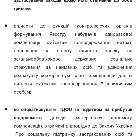
застосування заходів щодо його стягнення до 3060
гривень
;
віднести до функцій контролюючих органів
формування Реєстру набувачів одноразової
компенсації суб'єктам господарювання витрат,
понесених за сплату єдиного внеску на
загальнообов'язкове державне соціальне
страхування за найманих осіб, та здійснення
розрахунку розмірів сум таких компенсацій для їх
виплати суб'єктам господарювання ? юридичним
особам;
не оподатковувати ПДФО та податком на прибуток
підприємств
доходи (матеріальну допомогу,
компенсації), отримані відповідно до Закону України
"Про соціальну підтримку застрахованих осіб та