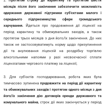
2.
Протягом строку дії карантину та протягом шести
місяців після його закінчення забезпечити можливість
одержання державної підтримки суб'єктами малого і
середнього підприємництва сфери громадського
харчування.
Йдеться про продовження дії ліцензії на
період карантину та обмежувальних заходів, а також
протягом трьох місяців з дня його/їх закінчення. До них
також не застосовуватимуть норму щодо призупинення
дії та анулювання ліцензій на роздрібну торгівлю
алкогольними напоями у разі несвоєчасної сплати
ліцензіатами чергового платежу за ліцензії;
3. Для суб'єктів господарювання, робота яких була
тимчасово зупинена
продовжити на період дії карантину
та обмежувальних заходів і протягом одного місяця з дня
його/їх закінчення дію договорів оренди державного та
комунального майна
, строк дії яких закінчується у період