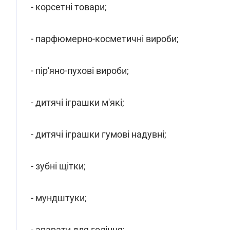
- корсетні товари;
- парфюмерно-косметичні вироби;
- пір'яно-пухові вироби;
- дитячі іграшки м'які;
- дитячі іграшки гумові надувні;
- зубні щітки;
- мундштуки;
- апарати для гоління;