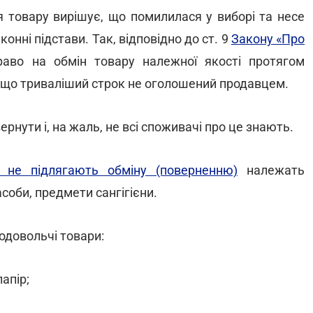
я товару вирішує, що помилилася у виборі та несе
онні підстави. Так, відповідно до ст. 9
Закону «Про
во на обмін товару належної якості протягом
якщо триваліший строк не оголошений продавцем.
ернути і, на жаль, не всі споживачі про це знають.
о не підлягають обміну (поверненню)
належать
асоби, предмети сангігієни.
родовольчі товари:
апір;