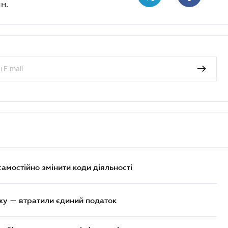
н.
самостійно змінити коди діяльності
жу — втратили єдиний податок