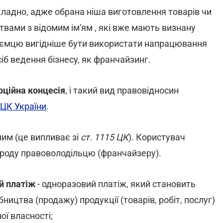
складно, адже обрана ніша виготовлення товарів чи
вами з відомим ім'ям , які вже мають визнану
риємцю вигідніше бути використати напрацювання
сіб ведення бізнесу, як франчайзинг.
ційна концесія
, і такий вид правовідносин
ЦК України
.
ним (це випливає зі
ст. 1115 ЦК
). Користувач
ороду правоволодільцю (франчайзеру).
й платіж
- одноразовий платіж, який становить
бництва (продажу) продукції (товарів, робіт, послуг)
ої власності;