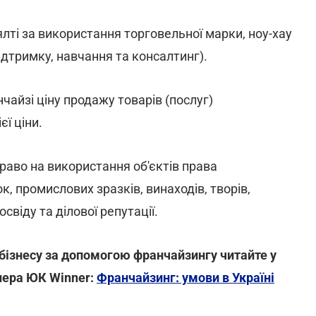
оялті за використання торговельної марки, ноу-хау
підтримку, навчання та консалтинг).
айзі ціну продажу товарів (послуг)
ї ціни.
раво на використання об'єктів права
к, промислових зразків, винаходів, творів,
віду та ділової репутації.
 бізнесу за допомогою франчайзингу читайте у
тнера ЮК Winner:
Франчайзинг: умови в Україні