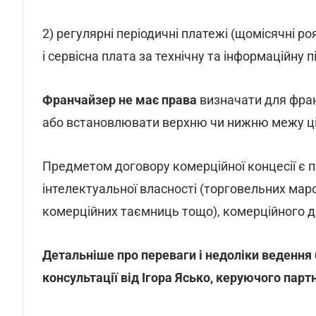
2) регулярні періодичні платежі (щомісячні р
і сервісна плата за технічну та інформаційну 
Франчайзер не має права
визначати для франч
або встановлювати верхню чи нижню межу ціє
Предметом договору комерційної концесії є п
інтелектуальної власності (торговельних маро
комерційних таємниць тощо), комерційного дос
Детальніше про переваги і недоліки ведення
консультації від Ігора Ясько, керуючого пар