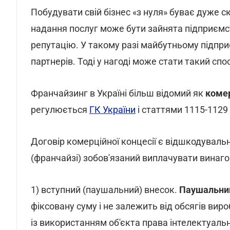
Побудувати свій бізнес «з нуля» буває дуже 
надання послуг може бути зайнята підприємст
репутацію. У такому разі майбутньому підп
партнерів. Тоді у нагоді може стати такий спо
Франчайзинг в Україні більш відомий як
комер
регулюється
ГК України
і статтями 1115-1129
Договір комерційної концесії є відшкодуваль
(франчайзі) зобов'язаний виплачувати винаг
1) вступний (паушальний) внесок.
Паушальни
фіксовану суму і не залежить від обсягів виро
із використанням об'єкта права інтелектуальн