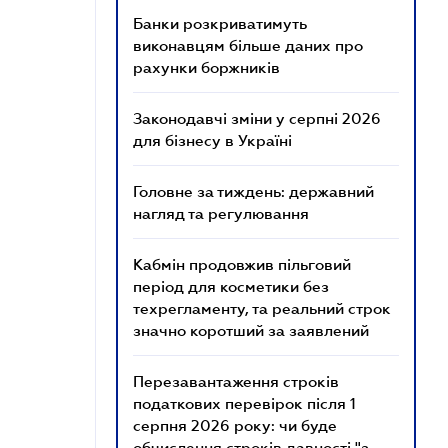
Банки розкриватимуть
виконавцям більше даних про
рахунки боржників
Законодавчі зміни у серпні 2026
для бізнесу в Україні
Головне за тиждень: державний
нагляд та регулювання
Кабмін продовжив пільговий
період для косметики без
техрегламенту, та реальний строк
значно коротший за заявлений
Перезавантаження строків
податкових перевірок після 1
серпня 2026 року: чи буде
обчислення строків давності "з