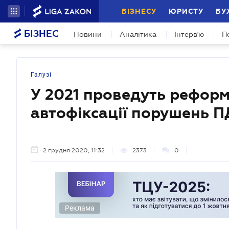
БІЗНЕСУ
ЮРИСТУ
БУ
БІЗНЕС
Новини
Аналітика
Інтерв'ю
П
Галузі
У 2021 проведуть реформу
автофіксації порушень 
2 грудня 2020, 11:32
2373
0
Реклама