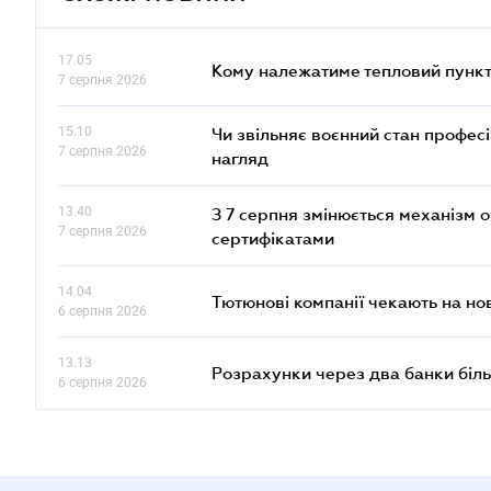
17.05
Кому належатиме тепловий пункт
7 серпня 2026
15.10
Чи звільняє воєнний стан профес
7 серпня 2026
нагляд
13.40
З 7 серпня змінюється механізм 
7 серпня 2026
сертифікатами
14.04
Тютюнові компанії чекають на но
6 серпня 2026
13.13
Розрахунки через два банки біль
6 серпня 2026