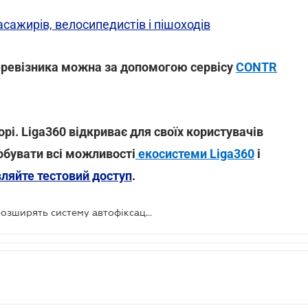
асажирів, велосипедистів і пішоходів
перевізника можна за допомогою сервісу
CONTR
і. Liga360 відкриває для своїх користувачів
обувати всі можливості
екосистеми Liga360
і
ляйте тестовий доступ
.
У 2021 проведуть реформу таксі і розширять систему автофіксації порушень ПДР