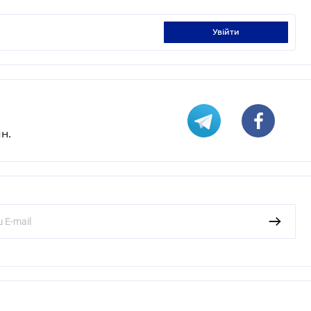
увійти
н.