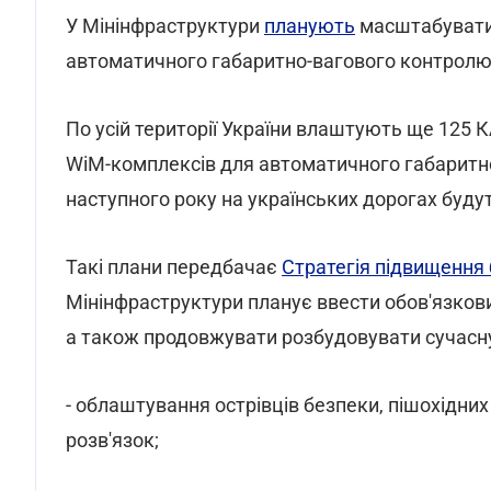
У Мінінфраструктури
планують
масштабувати 
автоматичного габаритно-вагового контролю
По усій території України влаштують ще 125
WiM-комплексів для автоматичного габаритно
наступного року на українських дорогах буд
Такі плани передбачає
Стратегія підвищення 
Мінінфраструктури планує ввести обов'язкови
а також продовжувати розбудовувати сучасну
- облаштування острівців безпеки, пішохідни
розв'язок;