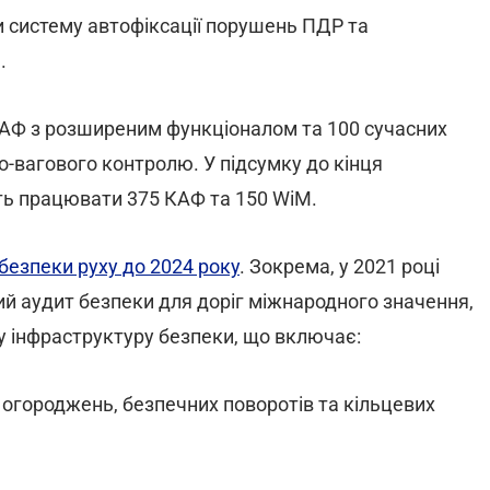
систему автофіксації порушень ПДР та
.
 КАФ з розширеним функціоналом та 100 сучасних
-вагового контролю. У підсумку до кінця
уть працювати 375 КАФ та 150 WiМ.
безпеки руху до 2024 року
. Зокрема, у 2021 році
й аудит безпеки для доріг міжнародного значення,
 інфраструктуру безпеки, що включає:
х огороджень, безпечних поворотів та кільцевих