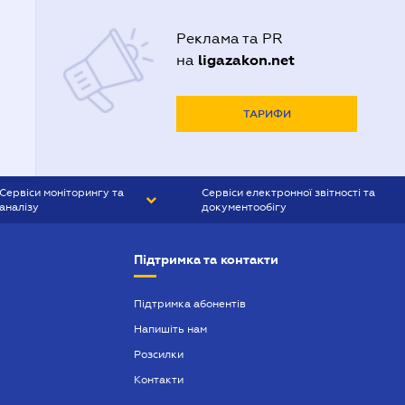
Реклама та PR
ligazakon.net
на
ТАРИФИ
Сервіси моніторингу та
Сервіси електронної звітності та
аналізу
документообігу
CONTR AGENT
Liga:REPORT
Підтримка та контакти
SMS-МАЯК
VERDICTUM
Підтримка абонентів
Напишіть нам
SEMANTRUM
Розсилки
SMS-МАЯК ІПОТЕКА
Контакти