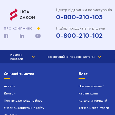
Центр підтримки користувачів
0-800-210-103
Підбір продуктів та рішень
ПРО КОМПАНІЮ
0-800-210-102
Новинні
Інформаційно-правові системи
портали
ЮРЛІГА
Право України
Співробітництво
Блог
БІЗНЕС
ГРАНД
БУХГАЛТЕР.ua
ПРАЙМ
Агенти
Новини компанії
Дилери
Керівництва
БУХГАЛТЕР ПРОФ
Політика конфіденційності
Каталоги компаній
ЮРИСТ ПРОФ
Умови використання сайту
Теми в центрі уваги
ЮРИСТ