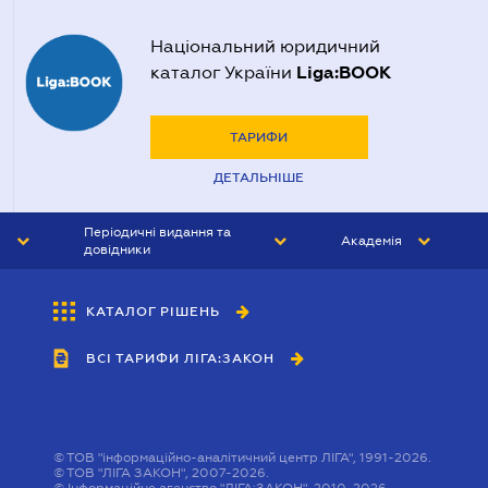
Національний юридичний
Liga:BOOK
каталог України
ТАРИФИ
ДЕТАЛЬНІШЕ
Періодичні видання та
Академія
довідники
ЮРИСТ&ЗАКОН
АКАДЕМІЯ ЛІГА:ЗАКОН
КАТАЛОГ РІШЕНЬ
БУХГАЛТЕР&ЗАКОН
ВСІ ТАРИФИ ЛІГА:ЗАКОН
ВІСНИК МСФЗ
ІНТЕРБУХ
ОСОБИСТИЙ ЕКСПЕРТ
©
ТОВ "інформаційно-аналітичний центр ЛІГА", 1991-2026.
©
ТОВ "ЛІГА ЗАКОН", 2007-2026.