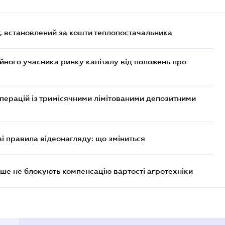
, встановлений за кошти теплопостачальника
ійного учасника ринку капіталу від положень про
операцій із тримісячними лімітованими депозитними
ві правила відеонагляду: що зміниться
ше не блокують компенсацію вартості агротехніки