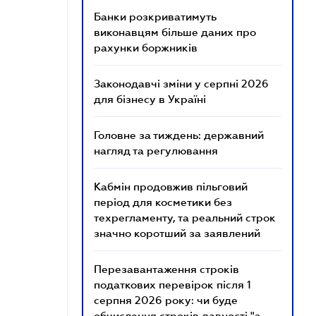
Банки розкриватимуть
виконавцям більше даних про
рахунки боржників
Законодавчі зміни у серпні 2026
для бізнесу в Україні
Головне за тиждень: державний
нагляд та регулювання
Кабмін продовжив пільговий
період для косметики без
техрегламенту, та реальний строк
значно коротший за заявлений
Перезавантаження строків
податкових перевірок після 1
серпня 2026 року: чи буде
обчислення строків давності "з