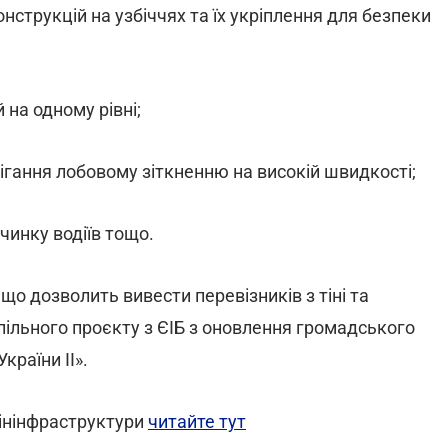
нструкцій на узбіччях та їх укріплення для безпеки
й на одному рівні;
ігання лобовому зіткненню на високій швидкості;
чинку водіїв тощо.
що дозволить вивести перевізників з тіні та
спільного проєкту з ЄІБ з оновлення громадського
раїни ІІ».
Мінінфраструктури
читайте тут