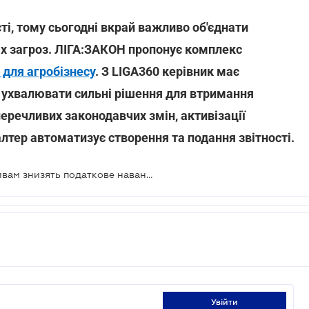
і, тому сьогодні вкрай важливо об'єднати
іх загроз. ЛІГА:ЗАКОН пропонує комплекс
 для агробізнесу
. З LIGA360 керівник має
 ухвалювати сильні рішення для втримання
перечливих законодавчих змін, активізації
алтер автоматизує створення та подання звітності.
Сільськогосподарським кооперативам знизять податкове навантаження
увійти