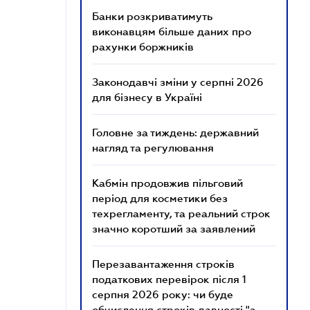
Банки розкриватимуть
виконавцям більше даних про
рахунки боржників
Законодавчі зміни у серпні 2026
для бізнесу в Україні
Головне за тиждень: державний
нагляд та регулювання
Кабмін продовжив пільговий
період для косметики без
техрегламенту, та реальний строк
значно коротший за заявлений
Перезавантаження строків
податкових перевірок після 1
серпня 2026 року: чи буде
обчислення строків давності "з