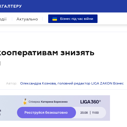
ХГАЛТЕРУ
одії
Актуально
Бізнес під час війни
кооперативам знизять
я
Автор:
Олександра Кознова, головний редактор LIGA ZAKON Бізнес