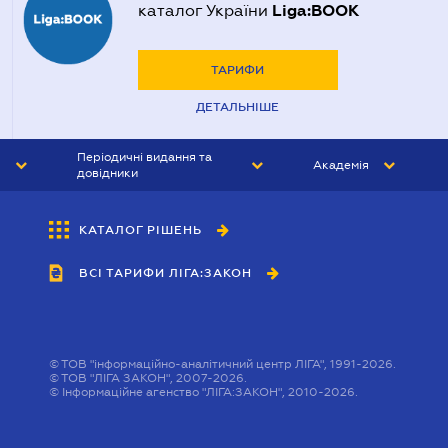
Liga:BOOK
каталог України
ТАРИФИ
ДЕТАЛЬНІШЕ
Періодичні видання та
Академія
довідники
ЮРИСТ&ЗАКОН
АКАДЕМІЯ ЛІГА:ЗАКОН
КАТАЛОГ РІШЕНЬ
БУХГАЛТЕР&ЗАКОН
ВСІ ТАРИФИ ЛІГА:ЗАКОН
ВІСНИК МСФЗ
ІНТЕРБУХ
ОСОБИСТИЙ ЕКСПЕРТ
©
ТОВ "інформаційно-аналітичний центр ЛІГА", 1991-2026.
©
ТОВ "ЛІГА ЗАКОН", 2007-2026.
©
Інформаційне агенство "ЛІГА:ЗАКОН", 2010-2026.