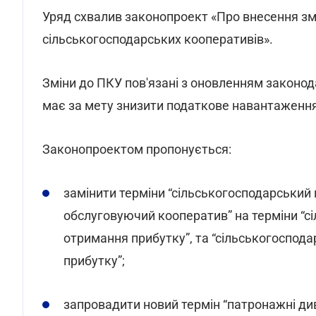
Уряд схвалив законопроект «Про внесення зм
сільськогосподарських кооперативів».
Зміни до ПКУ пов'язані з оновленням законо
має за мету знизити податкове навантаження
Законопроектом пропонується:
замінити терміни “сільськогосподарський
обслуговуючий кооператив” на терміни “с
отримання прибутку”, та “сільськогоспод
прибутку”;
запровадити новий термін “патронажні ди