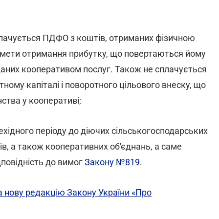
плачується ПДФО з коштів, отриманих фізичною
 мети отримання прибутку, що повертаються йому
даних кооперативом послуг. Також не сплачується
ному капіталі і поворотного цільового внеску, що
ства у кооперативі;
ехідного періоду до діючих сільськогосподарських
в, а також кооперативних об'єднань, а саме
дповідність до вимог
Закону №819
.
а нову редакцію Закону України «Про