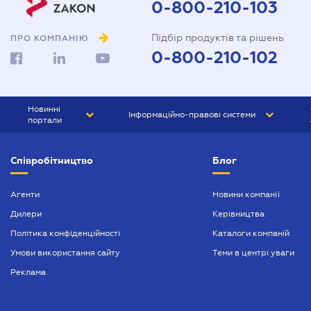
0-800-210-103
Підбір продуктів та рішень
ПРО КОМПАНІЮ
0-800-210-102
Новинні
Інформаційно-правові системи
портали
ЮРЛІГА
Право України
Співробітництво
Блог
БІЗНЕС
ГРАНД
БУХГАЛТЕР.ua
ПРАЙМ
Агенти
Новини компанії
Дилери
Керівництва
БУХГАЛТЕР ПРОФ
Політика конфіденційності
Каталоги компаній
ЮРИСТ ПРОФ
Умови використання сайту
Теми в центрі уваги
ЮРИСТ
Реклама
ПІДПРИЄМЕЦЬ