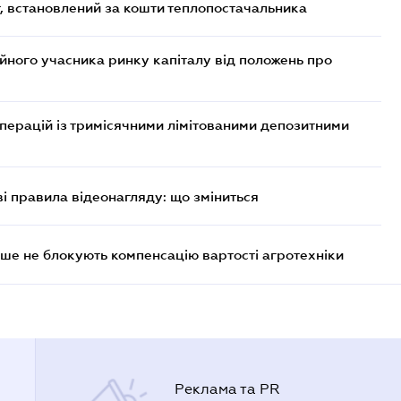
, встановлений за кошти теплопостачальника
ійного учасника ринку капіталу від положень про
операцій із тримісячними лімітованими депозитними
ві правила відеонагляду: що зміниться
ше не блокують компенсацію вартості агротехніки
Реклама та PR