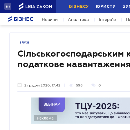
БІЗНЕСУ
ЮРИСТУ
БУ
БІЗНЕС
Новини
Аналітика
Інтерв'ю
П
Галузі
Сільськогосподарським 
податкове навантаженн
2 грудня 2020, 17:42
596
0
Реклама