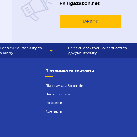
ligazakon.net
на
ТАРИФИ
Сервіси моніторингу та
Сервіси електронної звітності та
аналізу
документообігу
CONTR AGENT
Liga:REPORT
Підтримка та контакти
SMS-МАЯК
VERDICTUM
Підтримка абонентів
Напишіть нам
SEMANTRUM
Розсилки
SMS-МАЯК ІПОТЕКА
Контакти