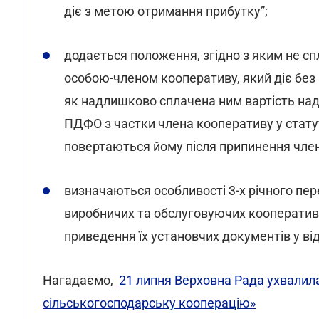
діє з метою отримання прибутку”;
додається положення, згідно з яким не с
особою-членом кооперативу, який діє без
як надлишково сплачена ним вартість на
ПДФО з частки члена кооперативу у статут
повертаються йому після припинення член
визначаються особливості 3-х річного пер
виробничих та обслуговуючих кооперативі
приведення їх установчих документів у ві
Нагадаємо,
21 липня Верховна Рада ухвалил
сільськогосподарську кооперацію»