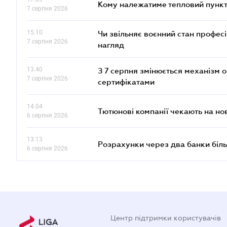
Кому належатиме тепловий пункт
7 серпня 2026
15.10
Чи звільняє воєнний стан профес
7 серпня 2026
нагляд
13.40
З 7 серпня змінюється механізм 
7 серпня 2026
сертифікатами
14.04
Тютюнові компанії чекають на но
6 серпня 2026
13.13
Розрахунки через два банки біль
6 серпня 2026
Центр підтримки користувачів