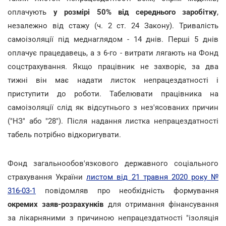
оплачують
у розмірі 50% від середнього заробітку
,
незалежно від стажу (ч. 2 ст. 24 Закону). Тривалість
самоізоляції під меднаглядом - 14 днів. Перші 5 днів
оплачує працедавець, а з 6-го - витрати лягають на Фонд
соцстрахування. Якщо працівник не захворіє, за два
тижні він має надати листок непрацездатності і
приступити до роботи. Табелювати працівника на
самоізоляції слід як відсутнього з нез'ясованих причин
("НЗ" або "28"). Після надання листка непрацездатності
табель потрібно відкоригувати.
Фонд загальнообов'язкового державного соціального
страхування України
листом від 21 травня 2020 року №
316-03-1
повідомляв про необхідність формування
окремих заяв-розрахунків
для отримання фінансування
за лікарняними з причиною непрацездатності "ізоляція