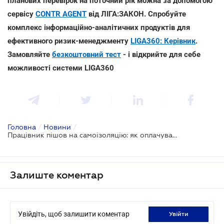
планових перевірок на поточний рік можна за допомогою
сервісу
CONTR AGENT
від ЛІГА:ЗАКОН. Спробуйте
комплекс інформаційно-аналітичних продуктів для
ефективного ризик-менеджменту
LIGA360: Керівник
.
Замовляйте
безкоштовний тест
- і відкрийте для себе
можливості системи LIGA360
Головна
/
Новини
/
Працівник пішов на самоізоляцію: як оплачувати і оформляти
Залиште коментар
Увійдіть, щоб залишити коментар
увійти