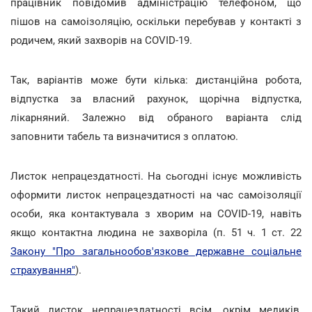
працівник повідомив адміністрацію телефоном, що
пішов на самоізоляцію, оскільки перебував у контакті з
родичем, який захворів на COVID-19.
Так, варіантів може бути кілька: дистанційна робота,
відпустка за власний рахунок, щорічна відпустка,
лікарняний. Залежно від обраного варіанта слід
заповнити табель та визначитися з оплатою.
Листок непрацездатності. На сьогодні існує можливість
оформити листок непрацездатності на час самоізоляції
особи, яка контактувала з хворим на COVID-19, навіть
якщо контактна людина не захворіла (п. 51 ч. 1 ст. 22
Закону "Про загальнообов'язкове державне соціальне
страхування"
).
Такий листок непрацездатності всім, окрім медиків,