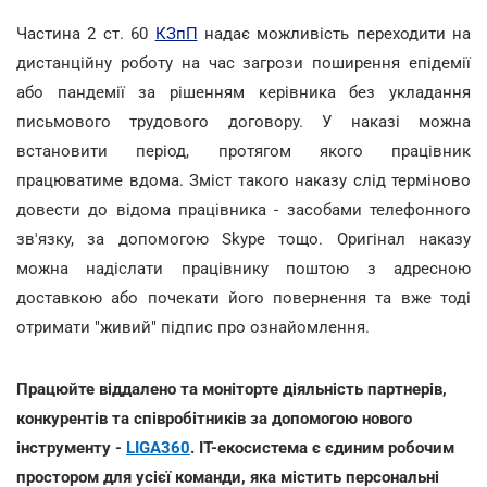
Частина 2 ст. 60
КЗпП
надає можливість переходити на
дистанційну роботу на час загрози поширення епідемії
або пандемії за рішенням керівника без укладання
письмового трудового договору. У наказі можна
встановити період, протягом якого працівник
працюватиме вдома. Зміст такого наказу слід терміново
довести до відома працівника - засобами телефонного
зв'язку, за допомогою Skype тощо. Оригінал наказу
можна надіслати працівнику поштою з адресною
доставкою або почекати його повернення та вже тоді
отримати "живий" підпис про ознайомлення.
Працюйте віддалено та моніторте діяльність партнерів,
конкурентів та співробітників за допомогою нового
інструменту -
LIGA360
. IT-екосистема є єдиним робочим
простором для усієї команди, яка містить персональні