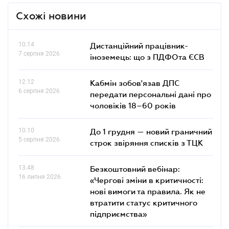
Схожі новини
10.14
Дистанційний працівник-
7 серпня 2026
іноземець: що з ПДФОта ЄСВ
12.12
Кабмін зобов'язав ДПС
6 серпня 2026
передати персональні дані про
чоловіків 18–60 років
10.10
До 1 грудня — новий граничний
5 серпня 2026
строк звіряння списків з ТЦК
13.48
Безкоштовний вебінар:
16 липня 2026
«Чергові зміни в критичності:
нові вимоги та правила. Як не
втратити статус критичного
підприємства»