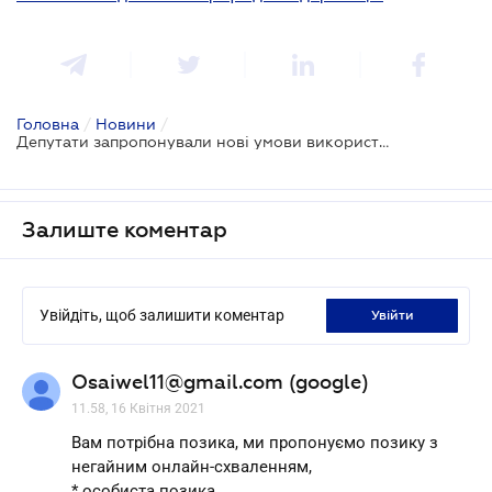
Головна
/
Новини
/
Депутати запропонували нові умови використання РРО для ФОП
Залиште коментар
Увійдіть, щоб залишити коментар
увійти
Osaiwel11@gmail.com (google)
11.58, 16 Квітня 2021
Вам потрібна позика, ми пропонуємо позику з
негайним онлайн-схваленням,
* особиста позика