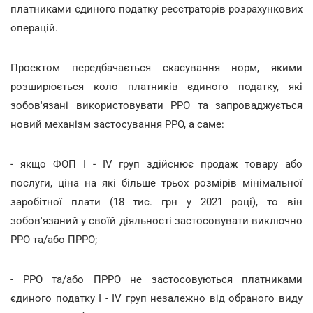
платниками єдиного податку реєстраторів розрахункових
операцій.
Проектом передбачається скасування норм, якими
розширюється коло платників єдиного податку, які
зобов'язані використовувати РРО та запроваджується
новий механізм застосування РРО, а саме:
- якщо ФОП I - IV груп здійснює продаж товару або
послуги, ціна на які більше трьох розмірів мінімальної
заробітної плати (18 тис. грн у 2021 році), то він
зобов'язаний у своїй діяльності застосовувати виключно
РРО та/або ПРРО;
- РРО та/або ПРРО не застосовуються платниками
єдиного податку I - IV груп незалежно від обраного виду