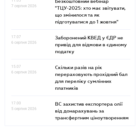
11.05
Безкоштовний вебінар
7 серпня 2026
"ТЦУ-2025: хто має звітувати,
що змінилося та як
підготуватися до 1 жовтня"
17.07
Заборонений КВЕД у ЄДР не
6 серпня 2026
привід для відмови в єдиному
податку
15.07
Скільки разів на рік
6 серпня 2026
перераховують прохідний бал
для переліку сумлінних
платників
17.00
ВС захистив експортера олії
5 серпня 2026
від донарахувань за
трансфертним ціноутворенням