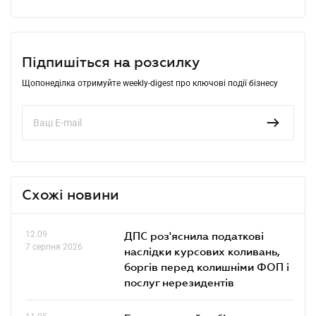
Підпишіться на розсилку
Щопонеділка отримуйте weekly-digest про ключові події бізнесу
Схожі новини
12.09
ДПС роз'яснила податкові
7 серпня 2026
наслідки курсових коливань,
боргів перед колишніми ФОП і
послуг нерезидентів