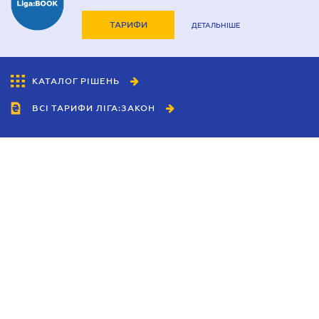
ТАРИФИ
ДЕТАЛЬНІШЕ
КАТАЛОГ РІШЕНЬ
ВСІ ТАРИФИ ЛІГА:ЗАКОН
Співробітництво
Агенти
Дилери
Політика конфіденційності
Умови використання сайту
Реклама
Блог
Новини компанії