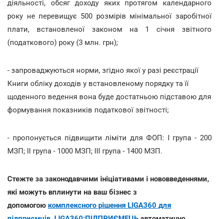
діяльності, обсяг доходу яких протягом календарного
року не перевищує 500 розмірів мінімальної заробітної
плати, встановленої законом на 1 січня звітного
(податкового) року (3 млн. грн);
- запроваджуються норми, згідно якої у разі реєстрації
Книги обліку доходів у встановленому порядку та її
щоденного ведення вона буде достатньою підставою для
формування показників податкової звітності;
- пропонується підвищити ліміти для ФОП: I група - 200
МЗП; II група - 1000 МЗП; III група - 1400 МЗП.
Стежте за законодавчими ініціативами і нововведеннями,
які можуть вплинути на ваш бізнес з
допомогою
комплексного рішення LIGA360 для
підприємців
.
LIGA360:ПІДПРИЄМЕЦЬ
автоматично