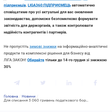
підприємців
.
LIGA360:ПІДПРИЄМЕЦЬ
автоматично
сповіщатиме про усі актуальні для вас оновлення
законодавства, допоможе безпомилково формувати
звітність для держорганів, а також контролювати
надійність контрагентів і партнерів.
Не пропустіть
зимові знижки
на інформаційно-аналітичні
продукти та комплексні рішення для бізнесу від
ЛІГА:ЗАКОН!
Обирайте
тільки до 14-го грудня зі знижкою
30%
Головна
/
Новини
/
Для списання 3 060 гривень податкового боргу заяву подавати не потрібно - ДПС