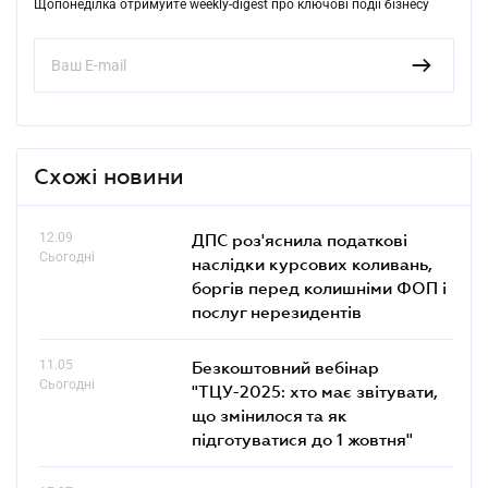
Щопонеділка отримуйте weekly-digest про ключові події бізнесу
Схожі новини
12.09
ДПС роз'яснила податкові
Сьогодні
наслідки курсових коливань,
боргів перед колишніми ФОП і
послуг нерезидентів
11.05
Безкоштовний вебінар
Сьогодні
"ТЦУ-2025: хто має звітувати,
що змінилося та як
підготуватися до 1 жовтня"