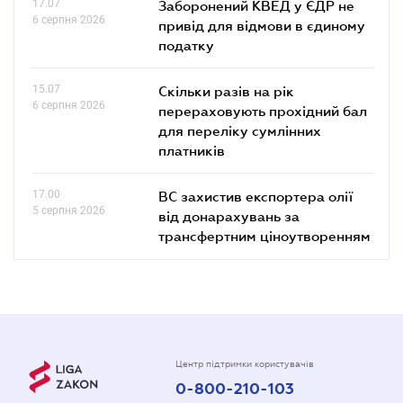
17.07
Заборонений КВЕД у ЄДР не
6 серпня 2026
привід для відмови в єдиному
податку
15.07
Скільки разів на рік
6 серпня 2026
перераховують прохідний бал
для переліку сумлінних
платників
17.00
ВС захистив експортера олії
5 серпня 2026
від донарахувань за
трансфертним ціноутворенням
Центр підтримки користувачів
0-800-210-103