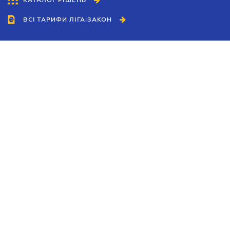
КАТАЛОГ РІШЕНЬ
ВСІ ТАРИФИ ЛІГА:ЗАКОН
Співробітництво
Агенти
Дилери
Політика конфіденційності
Умови використання сайту
Реклама
Блог
Новини компанії
Керівництва
Каталоги компаній
Теми в центрі уваги