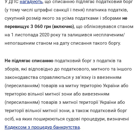
У ДПС
нагадують
, що списанню підлягає податковий борг
(у тому числі штрафні санкції і пеня) платника податків,
сукупний розмір якого за усіма податками і зборами
не
перевищує 3 060 грн (включно)
, що обліковувався станом
на 1 листопада 2020 року та залишився несплаченим/
непогашеним станом на дату списання такого боргу.
Не підлягає списанню
податковий борг з податків та
зборів, які відповідно до податкового, митного та іншого
законодавства справляються у зв'язку із ввезенням
(пересиланням) товарів на митну територію України або
територію вільної митної зони або вивезенням
(пересиланням) товарів з митної території України або
території вільної митної зони, а також податковий борг
осіб, на яких поширюються судові процедури, визначені
Кодексом з процедур банкрутства
.