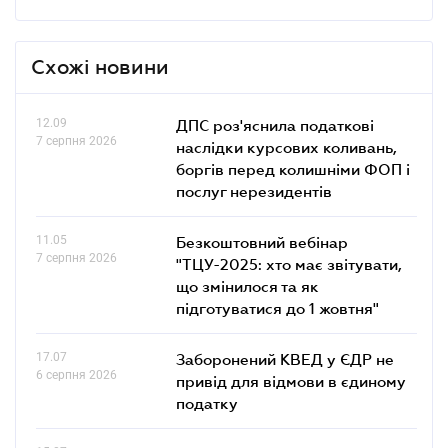
Схожі новини
12.09
ДПС роз'яснила податкові
7 серпня 2026
наслідки курсових коливань,
боргів перед колишніми ФОП і
послуг нерезидентів
11.05
Безкоштовний вебінар
7 серпня 2026
"ТЦУ-2025: хто має звітувати,
що змінилося та як
підготуватися до 1 жовтня"
17.07
Заборонений КВЕД у ЄДР не
6 серпня 2026
привід для відмови в єдиному
податку