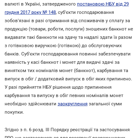
валюті в Україні, затвердженого
постановою НБУ від 29
грудня 2017 року № 148
, суб'єкти господарювання
зобов'язані в разі отримання від споживачів у сплату за
продукцію (товари, роботи, послуги) зношених банкнот не
видавати такі банкноти на здачу та надалі здати їх разом
з готівковою виручкою (готівкою) до обслуговуючих
банків. Суб'єкти господарювання повинні забезпечувати
наявність у касі банкнот і монет для видачі здачі за
винятком тих номіналів монет (банкнот), карбування та
випуск в обіг / додатковий випуск в обіг яких припинено.
У разі прийняття НБУ рішення щодо припинення
карбування та випуску в обіг певних номіналів монет
необхідно здійснювати
заокруглення
загальної суми
покупки.
Згідно з п. 6 розд. III Порядку реєстрації та застосування
РРО, що застосовуються для реєстрації розрахункових