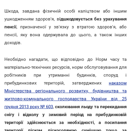
Шкода, завдана фізичній особі каліцтвом або іншим
ушкодженням здоров'я, в
ідшкодовується без урахування
пенсії
, призначеної у зв'язку з втратою здоров'я, або
пенсії, яку вона одержувала до цього, а також інших
доходів.
Необхідно нагадати, що відповідно до Норм часу та
матеріально-технічних ресурсів, норм обслуговування для
робітників при утриманні будинків, споруд і
прибудинкових територій, затверджених
наказом
Міністерства регіонального розвитку, будівництва та
житлово-комунального господарства України від 25
грудня 2013 року № 603
,
сколювання льоду та перекидання
снігу і відколу у зимовий період на прибудинковій
території здійснюється за необхідності, а посипання
території піском, піскосоляною сумішшю тощо за