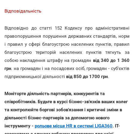
Відповідальність
Відповідно до статті 152 Кодексу про адміністративні
правопорушення порушення державних стандартів, норм
і правил у сфері благоустрою населених пунктів, правил
благоустрою територій населених пунктів тягнуть за
собою накладення штрафу на громадян
від 340 до 1 360
грн
. на громадян і на посадових осіб, громадян - суб'єктів
підприємницької діяльності
від 850 до 1700 грн
.
Моніторте діяльність партнерів, конкурентів та
співробітників. Будьте в курсі бізнес-зв'язків ваших колег
та контролюйте боргові зобов'язання і критичні зміни в
діяльності бізнес-партнерів за допомогою нового
інструменту -
рольове місце HR в системі LIGA360
. IT-
екосистема є єдиним робочим простором для усієї