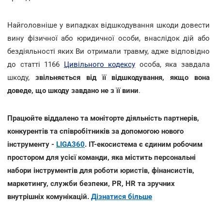
Найголовніше у випадках відшкодування шкоди довести
вину фізичної або юридичної особи, внаслідок дій або
бездіяльності яких Ви отримали травму, адже відповідно
до статті 1166
Цивільного кодексу
особа, яка завдала
шкоду,
звільняється від її відшкодування, якщо вона
доведе, що шкоду завдано не з її вини
.
Працюйте віддалено та моніторте діяльність партнерів,
конкурентів та співробітників за допомогою нового
інструменту -
LIGA360
. IT-екосистема є єдиним робочим
простором для усієї команди, яка містить персональні
набори інструментів для роботи юристів, фінансистів,
маркетингу, служби безпеки, PR, HR та зручних
внутрішніх комунікацій.
Дізнатися більше