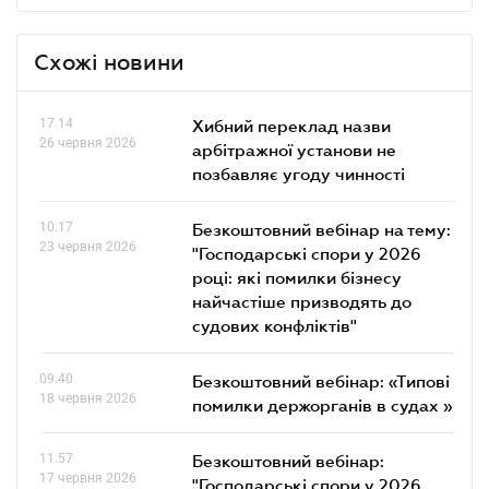
Схожі новини
17.14
Хибний переклад назви
26 червня 2026
арбітражної установи не
позбавляє угоду чинності
10.17
Безкоштовний вебінар на тему:
23 червня 2026
"Господарські спори у 2026
році: які помилки бізнесу
найчастіше призводять до
судових конфліктів"
09.40
Безкоштовний вебінар: «Типові
18 червня 2026
помилки держорганів в судах »
11.57
Безкоштовний вебінар:
17 червня 2026
"Господарські спори у 2026