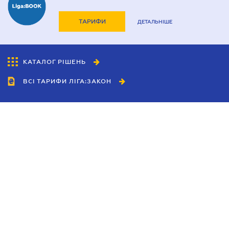
ТАРИФИ
ДЕТАЛЬНІШЕ
КАТАЛОГ РІШЕНЬ
ВСІ ТАРИФИ ЛІГА:ЗАКОН
Співробітництво
Агенти
Дилери
Політика конфіденційності
Умови використання сайту
Реклама
Блог
Новини компанії