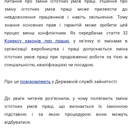
питання про зміни істотних умов праці. Рішення про
зміну істотних умов праці може призвести до
невдоволення працівників і навіть звільнення. Тому
знання основних прав і гарантій може зробити цей
процес менш конфліктним. Як передбачає стаття 32
Кодексу законів про працю
, у зв'язку зі змінами в
організації виробництва і праці допускається зміна
істотних умов праці при продовженні роботи за тією ж
спеціальністю, кваліфікацією чи посадою.
Про це
повідомляють
у Державній службі зайнятості.
До уваги читачів роз'яснили, у чому полягають зміни
істотних умов праці, що визнається їх законною
підставою і за якою процедурою вони можуть
відбуватися.