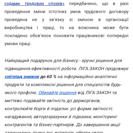
судами трудових спорів»
передбачено, що в разі
проведення зміни істотних умов трудового договору
проведена не у зв'язку зі зміною в організації
виробництва і праці, то на власника може бути
покладено обов'язок поновити працівникові попередні
умови праці.
Найкращий подарунок для бізнесу - зручні рішення для
підвищення ефективності роботи. ЛІГА:ЗАКОН продовжує
снігопад знижок
до 60 %
на інформаційно-аналітичні
продукти та комплексні рішення для спеціалістів будь-
якого профілю.
Обирайте рішення
від ЛІГА:ЗАКОН та
миттєво подавайте звітність до держорганів,
контролюйте борги й податки: усі форми звітності;
нагадування, авторозрахунки й підказки; моніторинг
контрагентів та бізнес-партнерів. До завершення акції
залишились лічені дні, встигніть обрати свою