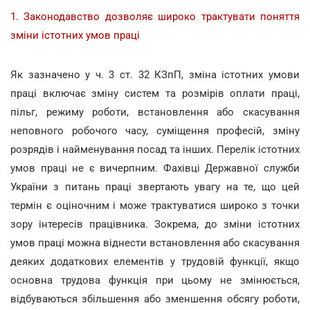
1. Законодавство дозволяє широко трактувати поняття
зміни істотних умов праці
Як зазначено у ч. 3 ст. 32 КЗпП, зміна істотних умови
праці включає зміну систем та розмірів оплати праці,
пільг, режиму роботи, встановлення або скасування
неповного робочого часу, суміщення професій, зміну
розрядів і найменування посад та інших. Перелік істотних
умов праці не є вичерпним. Фахівці Державної служби
України з питань праці звертають увагу на те, що цей
термін є оціночним і може трактуватися широко з точки
зору інтересів працівника. Зокрема, до зміни істотних
умов праці можна віднести встановлення або скасування
деяких додаткових елементів у трудовій функції, якщо
основна трудова функція при цьому не змінюється,
відбуваються збільшення або зменшення обсягу роботи,