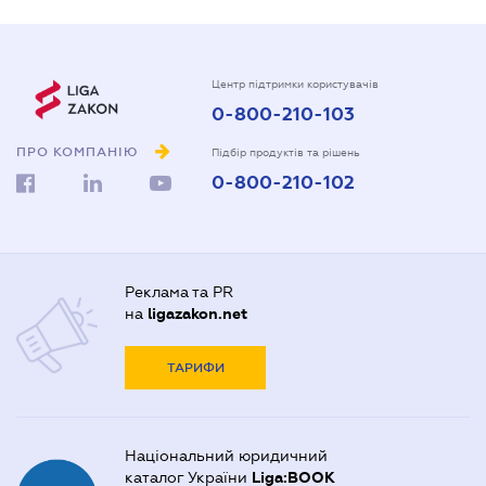
Центр підтримки користувачів
0-800-210-103
ПРО КОМПАНІЮ
Підбір продуктів та рішень
0-800-210-102
Реклама та PR
на
ligazakon.net
ТАРИФИ
Національний юридичний
каталог України
Liga:BOOK