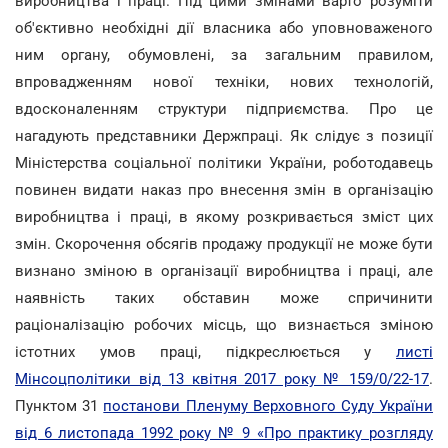
виробництва і праці. Під цими змінами варто розуміти
об'єктивно необхідні дії власника або уповноваженого
ним органу, обумовлені, за загальним правилом,
впровадженням нової техніки, нових технологій,
вдосконаленням структури підприємства. Про це
нагадують представники Держпраці. Як слідує з позиції
Міністерства соціальної політики України, роботодавець
повинен видати наказ про внесення змін в організацію
виробництва і праці, в якому розкривається зміст цих
змін. Cкорочення обсягів продажу продукції не може бути
визнано зміною в організації виробництва і праці, але
наявність таких обставин може спричинити
раціоналізацію робочих місць, що визнається зміною
істотних умов праці, підкреслюється у
листі
Мінсоцполітики від 13 квітня 2017 року № 159/0/22-17
.
Пунктом 31
постанови Пленуму Верховного Суду України
від 6 листопада 1992 року № 9 «Про практику розгляду