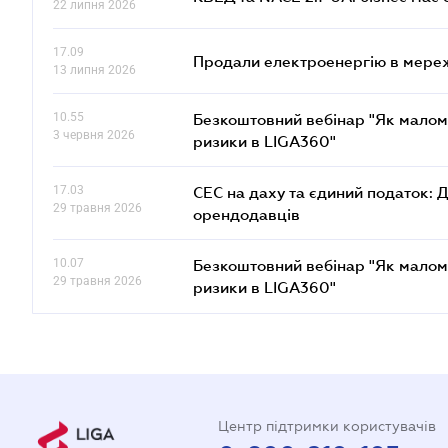
22 липня 2026
17.09
Продали електроенергію в мере
13 липня 2026
10.55
Безкоштовний вебінар "Як малом
3 червня 2026
ризики в LIGA360"
17.03
СЕС на даху та єдиний податок: 
29 травня 2026
орендодавців
10.07
Безкоштовний вебінар "Як малом
29 травня 2026
ризики в LIGA360"
Центр підтримки користувачів