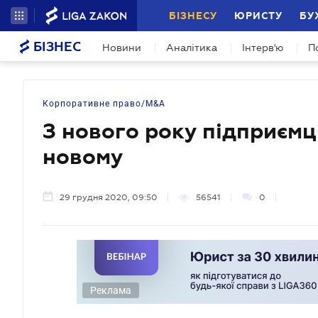
БІЗНЕСУ
ЮРИСТУ
БУ
БІЗНЕС
Новини
Аналітика
Інтерв'ю
П
Корпоративне право/M&A
З нового року підприємц
новому
29 грудня 2020, 09:50
56541
0
Реклама