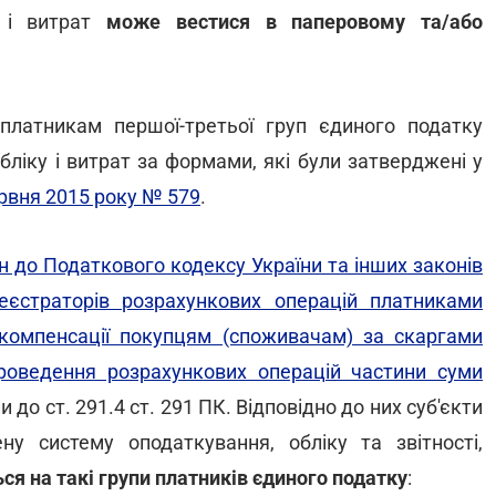
 і витрат
може вестися в паперовому та/або
латникам першої-третьої груп єдиного податку
бліку і витрат за формами, які були затверджені у
ервня 2015 року № 579
.
 до Податкового кодексу України та інших законів
реєстраторів розрахункових операцій платниками
компенсації покупцям (споживачам) за скаргами
оведення розрахункових операцій частини суми
и до ст. 291.4 ст. 291 ПК. Відповідно до них суб'єкти
у систему оподаткування, обліку та звітності,
ся на такі групи платників єдиного податку
: