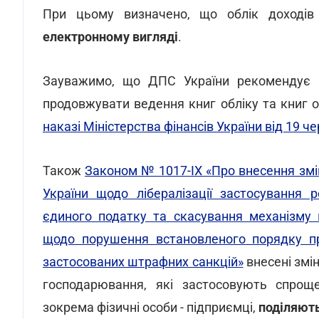
При цьому визначено, що облік доходів
електронному вигляді
.
Зауважимо, що ДПС України рекомендує п
продовжувати ведення книг обліку та книг о
наказі Міністерства фінансів України від 19 ч
Також
Законом № 1017-ІХ «Про внесення змін
України щодо лібералізації застосування 
єдиного податку та скасування механізму 
щодо порушення встановленого порядку пр
застосованих штрафних санкцій»
внесені змін
господарювання, які застосовують спрощен
зокрема фізичні особи - підприємці,
поділяють