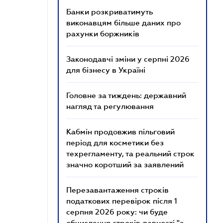
Банки розкриватимуть
виконавцям більше даних про
рахунки боржників
Законодавчі зміни у серпні 2026
для бізнесу в Україні
Головне за тиждень: державний
нагляд та регулювання
Кабмін продовжив пільговий
період для косметики без
техрегламенту, та реальний строк
значно коротший за заявлений
Перезавантаження строків
податкових перевірок після 1
серпня 2026 року: чи буде
обчислення строків давності "з