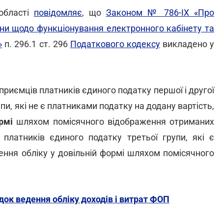
 області
повідомляє
, що
Законом № 786-IX «Про
їни щодо функціонування електронного кабінету та
»
п. 296.1 ст. 296
Податкового кодексу
викладено у
ідприємців платників єдиного податку першої і другої
пи, які не є платниками податку на додану вартість,
ормі
шляхом помісячного відображення отриманих
в платників єдиного податку третьої групи, які є
ення обліку у довільній формі шляхом помісячного
ядок ведення обліку доходів і витрат ФОП