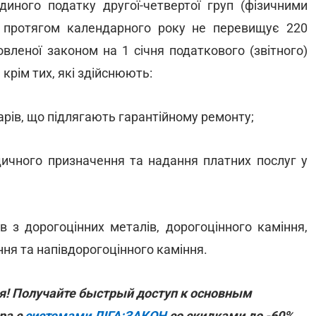
иного податку другої-четвертої груп (фізичними
х протягом календарного року не перевищує 220
новленої законом на 1 січня податкового (звітного)
 крім тих, які здійснюють:
арів, що підлягають гарантійному ремонту;
едичного призначення та надання платних послуг у
в з дорогоцінних металів, дорогоцінного каміння,
ня та напівдорогоцінного каміння.
я! Получайте быстрый доступ к основным
ра с
системами ЛІГА:ЗАКОН
со скидками до -60%.