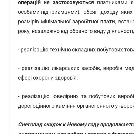
операцій не застосовуються
платниками єд
особами-підприємцями), обсяг доходу яки
розмірів мінімальної заробітної плати, вста
року, незалежно від обраного виду діяльності,
- реалізацію технічно складних побутових тов
- реалізацію лікарських засобів, виробів м
сфері охорони здоров'я;
- реалізацію ювелірних та побутових виробі
дорогоцінного каміння органогенного утворен
Снегопад скидок к Новому году продолжаетс
инструментам для работы юриста и бухгалте