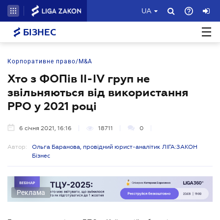
UA
БІЗНЕС
Корпоративне право/M&A
Хто з ФОПів ІІ-ІV груп не
звільняються від використання
РРО у 2021 році
6 січня 2021, 16:16
18711
0
Автор:
Ольга Баранова, провідний юрист-аналітик ЛІГА:ЗАКОН
Бізнес
Реклама