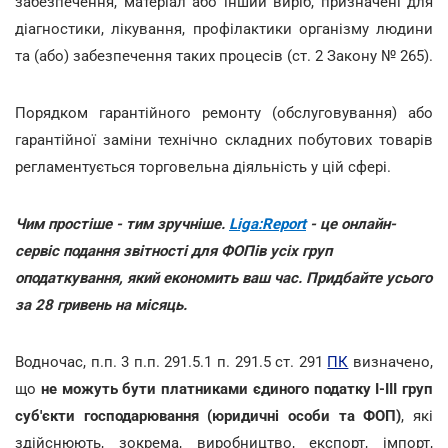
забезпечення, матеріал або інший виріб, призначені для
діагностики, лікування, профілактики організму людини
та (або) забезпечення таких процесів (ст. 2 Закону № 265).
Порядком гарантійного ремонту (обслуговування) або
гарантійної заміни технічно складних побутових товарів
регламентується торговельна діяльність у цій сфері.
Чим простіше - тим зручніше.
Liga:Report
- це онлайн-
сервіс подання звітності для ФОПів усіх груп
оподаткування, який економить ваш час. Придбайте усього
за 28 гривень на місяць.
Водночас, п.п. 3 п.п. 291.5.1 п. 291.5 ст. 291
ПК
визначено,
що
не можуть бути платниками єдиного податку І-ІІІ груп
суб'єкти господарювання (юридичні особи та ФОП)
, які
здійснюють, зокрема, виробництво, експорт, імпорт,