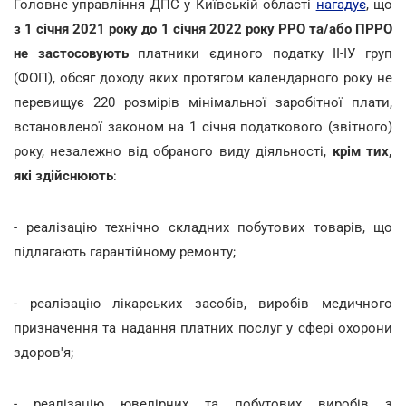
Головне управління ДПС у Київській області
нагадує
, що
з 1 січня 2021 року до 1 січня 2022 року РРО та/або ПРРО
не застосовують
платники єдиного податку ІІ-ІУ груп
(ФОП), обсяг доходу яких протягом календарного року не
перевищує 220 розмірів мінімальної заробітної плати,
встановленої законом на 1 січня податкового (звітного)
року, незалежно від обраного виду діяльності,
крім тих,
які здійснюють
:
- реалізацію технічно складних побутових товарів, що
підлягають гарантійному ремонту;
- реалізацію лікарських засобів, виробів медичного
призначення та надання платних послуг у сфері охорони
здоров'я;
- реалізацію ювелірних та побутових виробів з