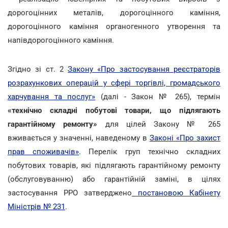
дорогоцінних металів, дорогоцінного каміння,
дорогоцінного каміння органогенного утворення та
напівдорогоцінного каміння.
Згідно зі ст. 2
Закону «Про застосування реєстраторів
розрахункових операцій у сфері торгівлі, громадського
харчування та послуг»
(далі - Закон № 265), термін
«технічно складні побутові товари, що підлягають
гарантійному ремонту»
для цілей Закону № 265
вживається у значенні, наведеному в
Законі «Про захист
прав споживачів»
. Перелік груп технічно складних
побутових товарів, які підлягають гарантійному ремонту
(обслуговуванню) або гарантійній заміні, в цілях
застосування РРО затверджено
постановою Кабінету
Міністрів № 231
.