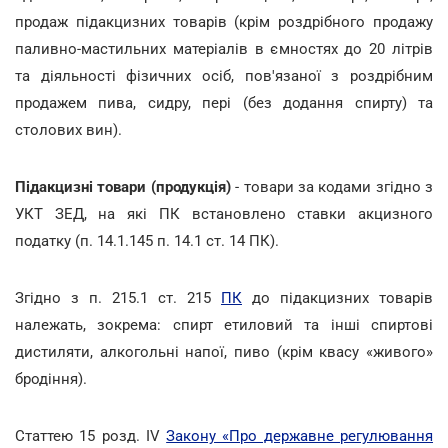
продаж підакцизних товарів (крім роздрібного продажу
паливно-мастильних матеріалів в ємностях до 20 літрів
та діяльності фізичних осіб, пов'язаної з роздрібним
продажем пива, сидру, пері (без додання спирту) та
столових вин).
Підакцизні товари (продукція)
- товари за кодами згідно з
УКТ ЗЕД, на які ПК встановлено ставки акцизного
податку (п. 14.1.145 п. 14.1 ст. 14 ПК).
Згідно з п. 215.1 ст. 215
ПК
до підакцизних товарів
належать, зокрема: спирт етиловий та інші спиртові
дистиляти, алкогольні напої, пиво (крім квасу «живого»
бродіння).
Статтею 15 розд. IV
Закону «Про державне регулювання