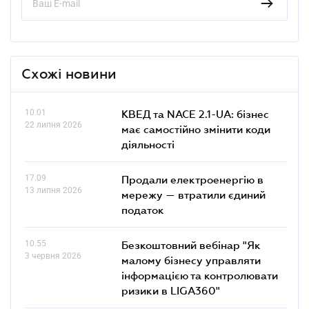
Схожі новини
10.01
КВЕД та NACE 2.1-UA: бізнес
22 липня 2026
має самостійно змінити коди
діяльності
17.09
Продали електроенергію в
13 липня 2026
мережу — втратили єдиний
податок
10.55
Безкоштовний вебінар "Як
3 червня 2026
малому бізнесу управляти
інформацією та контролювати
ризики в LIGA360"