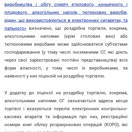
виробництва і обігу спирту етилового, коньячного і
плодового, алкогольних напоїв, тютюнових виробів,
рідин, що використовуються в електронних сигаретах, та
пального»
визначено, що роздрібна торгівля, зокрема,
алкогольними напоями (крім столових вин) або
тютюновими виробами може здійснюватися суб'єктами
господарювання (у тому числі іноземними СГ, які діють
через свої зареєстровані постійні представництва) всіх
форм власності, у тому числі їх виробниками, за
наявності у них ліцензій на роздрібну торгівлю.
У додатку до ліцензії на роздрібну торгівлю, зокрема,
алкогольними напоями СГ зазначається адреса місця
торгівлі і вказуються перелік електронних контрольно-
касових апаратів та інформація про них, реєстраційні
номери книг обліку розрахункових операцій (КОРО), які