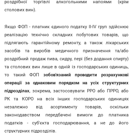
роздрібної торгівлі алкогольними напоями (крім
столових вин).
Якщо ФОП - платник єдиного податку ІІ-ІV груп здійснює
реалізацію технічно складних побутових товарів, що
підлягають гарантійному ремонту, а також лікарських
засобів та виробів медичного призначення та/або
роздрібний продаж пива, сидру, пері (без додання спирту)
та столових вин лише в одній із господарських одиниць,
то такий ФОП
зобов'язаний проводити розрахункові
операції за однаковим порядком на усіх структурних
підрозділах
, зокрема, застосовувати РРО або ПРРО, або
РК та КОРО на всіх інших господарських одиницях
незалежно від асортименту товарів, оскільки
законодавством передбачені вимоги до платника
податків - суб'єкта господарювання, а не до його
структурних підрозділів.