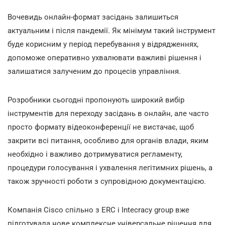
Вочевидь онлайн-формат засідань залишиться
актуальним і після пандемії. Як мінімум такий інструмент
буде корисним у період перебування у відрядженнях,
допоможе оперативно ухвалювати важливі рішення і
залишатися залученим до процесів управління.
Розробники сьогодні пропонують широкий вибір
інструментів для переходу засідань в онлайн, але часто
просто формату відеоконференції не вистачає, щоб
закрити всі питання, особливо для органів влади, яким
необхідно і важливо дотримуватися регламенту,
процедури голосування і ухвалення легітимних рішень, а
також зручності роботи з супровідною документацією.
Компанія Cisco спільно з ERC і Intecracy group вже
підготувала нове комплексне універсальне рішення для