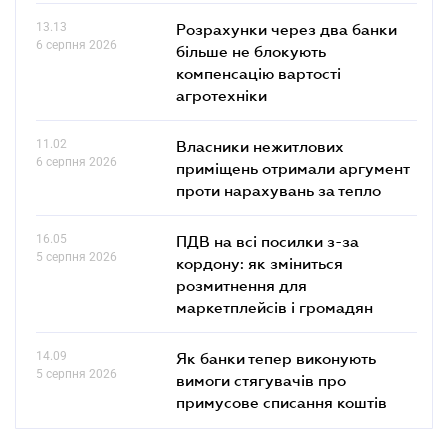
13.13
Розрахунки через два банки
6 серпня 2026
більше не блокують
компенсацію вартості
агротехніки
11.02
Власники нежитлових
6 серпня 2026
приміщень отримали аргумент
проти нарахувань за тепло
16.05
ПДВ на всі посилки з-за
5 серпня 2026
кордону: як зміниться
розмитнення для
маркетплейсів і громадян
14.09
Як банки тепер виконують
5 серпня 2026
вимоги стягувачів про
примусове списання коштів