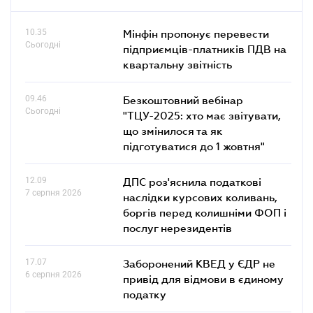
10.35
Мінфін пропонує перевести
Сьогодні
підприємців-платників ПДВ на
квартальну звітність
09.46
Безкоштовний вебінар
Сьогодні
"ТЦУ-2025: хто має звітувати,
що змінилося та як
підготуватися до 1 жовтня"
12.09
ДПС роз'яснила податкові
7 серпня 2026
наслідки курсових коливань,
боргів перед колишніми ФОП і
послуг нерезидентів
17.07
Заборонений КВЕД у ЄДР не
6 серпня 2026
привід для відмови в єдиному
податку