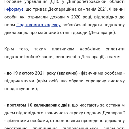
Головне управління ДПС у Дніпропетровській області
інформує
, що триває Деклараційна кампанія 2021. Фізичні
особи, які отримали доходи у 2020 році, відповідно до
норм
Податкового кодексу
, зобов'язані подати податкову
декларацію про майновий стан і доходи (Декларація).
Крім того, таким платникам необхідно сплатити
податкові зобов'язання, визначені в Декларації, а саме:
-
до 19 лютого 2021 року (включно)
- фізичними особами -
підприємцями (крім осіб, що обрали спрощену систему
оподаткування);
-
протягом 10 календарних днів
, що настають за останнім
днем відповідного граничного строку подання Декларації
- фізичними особами, стосовно яких проведено державну
реєстрацію припинення підприємницької діяльності