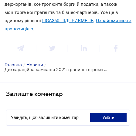
держорганів, контролюйте борги й податки, а також
моніторте контрагентів та бізнес-партнерів. Усе це в
єдиному рішенні
LIGA360:ПІДПРИЄМЕЦЬ
.
Ознайомитися з
пропозицією
.
Головна
/
Новини
/
Деклараційна кампанія 2021: граничні строки сплати податкових зобов’язань
Залиште коментар
Увійдіть, щоб залишити коментар
увійти