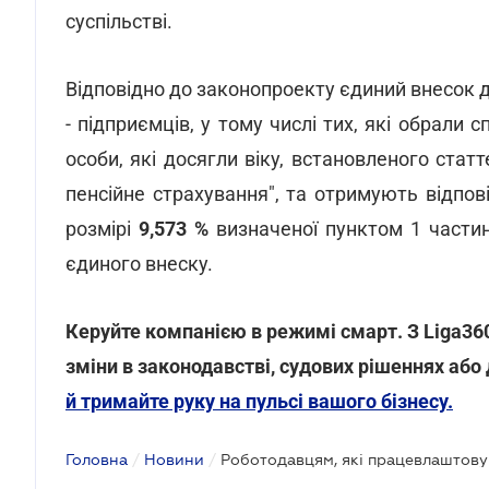
суспільстві.
Відповідно до законопроекту єдиний внесок дл
- підприємців, у тому числі тих, які обрал
особи, які досягли віку, встановленого ста
пенсійне страхування", та отримують відпов
розмірі
9,573 %
визначеної пунктом 1 части
єдиного внеску.
Керуйте компанією в режимі смарт. З Liga36
зміни в законодавстві, судових рішеннях або 
й тримайте руку на пульсі вашого бізнесу.
Головна
/
Новини
/