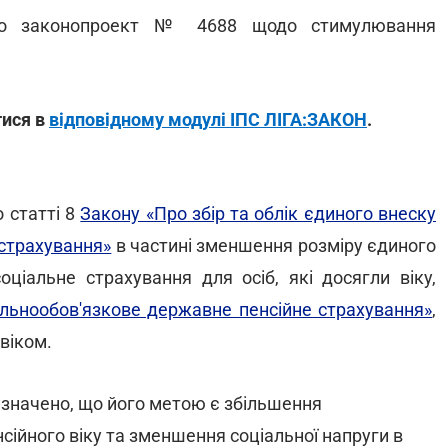
но законопроект № 4688 щодо стимулювання
тися в
відповідному модулі ІПС ЛІГА:ЗАКОН
.
 статті 8
Закону «Про збір та облік єдиного внеску
 страхування»
в частині зменшення розміру єдиного
ціальне страхування для осіб, які досягли віку,
льнообов'язкове державне пенсійне страхування»
,
віком.
азначено, що його метою є збільшення
сійного віку та зменшення соціальної напруги в