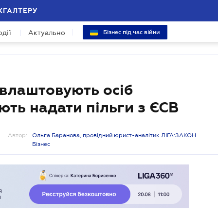
ХГАЛТЕРУ
одії
Актуально
Бізнес під час війни
евлаштовують осіб
ють надати пільги з ЄСВ
Автор:
Ольга Баранова, провідний юрист-аналітик ЛІГА:ЗАКОН
Бізнес