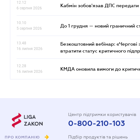
12.12
Кабмін зобов'язав ДПС передати 
6 серпня 2026
10.10
До 1 грудня — новий граничний с
5 серпня 2026
13.48
Безкоштовний вебінар: «Чергові з
16 липня 2026
втратити статус критичного підп
12.28
КМДА оновила вимоги до критичн
16 липня 2026
Центр підтримки користувачів
0-800-210-103
Підбір продуктів та рішень
ПРО КОМПАНІЮ