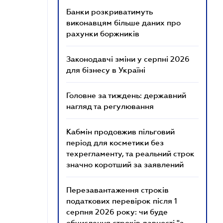
Банки розкриватимуть
виконавцям більше даних про
рахунки боржників
Законодавчі зміни у серпні 2026
для бізнесу в Україні
Головне за тиждень: державний
нагляд та регулювання
Кабмін продовжив пільговий
період для косметики без
техрегламенту, та реальний строк
значно коротший за заявлений
Перезавантаження строків
податкових перевірок після 1
серпня 2026 року: чи буде
обчислення строків давності "з