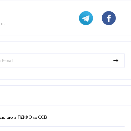
н.
ць: що з ПДФОта ЄСВ