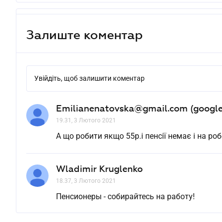
Залиште коментар
Увійдіть, щоб залишити коментар
Emilianenatovska@gmail.com (google
19.31, 3 Лютого 2021
А що робити якщо 55р.і пенсії немає і на ро
Wladimir Kruglenko
18.37, 3 Лютого 2021
Пенсионеры - собирайтесь на работу!