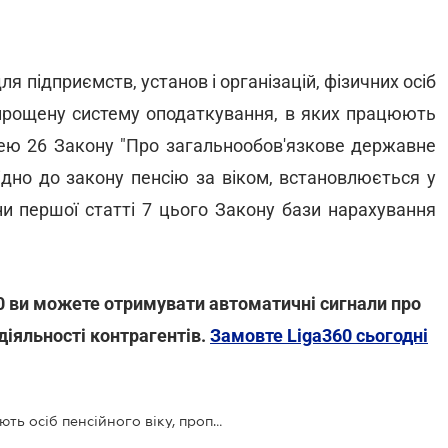
я підприємств, установ і організацій, фізичних осіб
и спрощену систему оподаткування, в яких працюють
ттею 26 Закону "Про загальнообов'язкове державне
ідно до закону пенсію за віком, встановлюється у
ни першої статті 7 цього Закону бази нарахування
0 ви можете отримувати автоматичні сигнали про
діяльності контрагентів.
Замовте Liga360 сьогодні
Роботодавцям, які працевлаштовують осіб пенсійного віку, пропонують надати пільги з ЄСВ