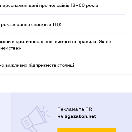
персональні дані про чоловіків 18–60 років
трок звіряння списків з ТЦК
міни в критичності: нові вимоги та правила. Як не
риємства»
о важливих підприємств столиці
Реклама та PR
ligazakon.net
на