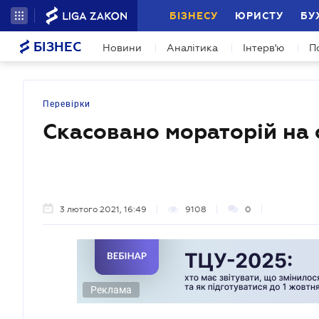
БІЗНЕСУ
ЮРИСТУ
БУ
БІЗНЕС
Новини
Аналітика
Інтерв'ю
П
Перевірки
Скасовано мораторій на 
3 лютого 2021, 16:49
9108
0
Реклама