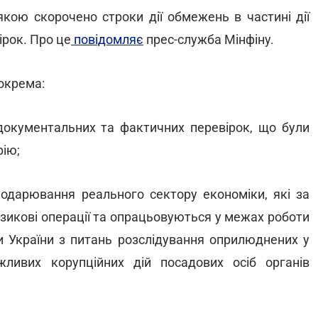
кою скорочено строки дії обмежень в частині дії
ірок. Про це
повідомляє
прес-служба Мінфіну.
окрема:
документальних та фактичних перевірок, що були
рію;
подарювання реального сектору економіки, які за
зикові операції та опрацьовуються у межах роботи
ди України з питань розслідування оприлюднених у
жливих корупційних дій посадових осіб органів