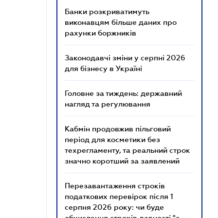
Банки розкриватимуть
виконавцям більше даних про
рахунки боржників
Законодавчі зміни у серпні 2026
для бізнесу в Україні
Головне за тиждень: державний
нагляд та регулювання
Кабмін продовжив пільговий
період для косметики без
техрегламенту, та реальний строк
значно коротший за заявлений
Перезавантаження строків
податкових перевірок після 1
серпня 2026 року: чи буде
обчислення строків давності "з