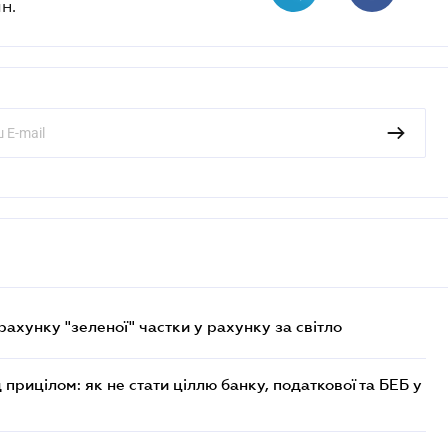
н.
хунку "зеленої" частки у рахунку за світло
 прицілом: як не стати ціллю банку, податкової та БЕБ у