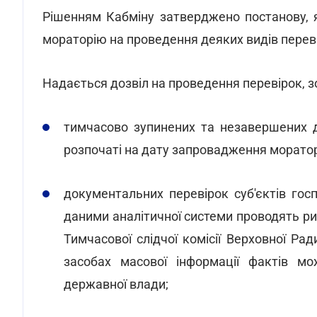
Рішенням Кабміну затверджено постанову, я
мораторію на проведення деяких видів перев
Надається дозвіл на проведення перевірок, з
тимчасово зупинених та незавершених 
розпочаті на дату запровадження морато
документальних перевірок суб'єктів гос
даними аналітичної системи проводять ри
Тимчасової слідчої комісії Верховної Ра
засобах масової інформації фактів мо
державної влади;