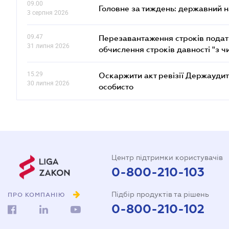
09.00
Головне за тиждень: державний 
3 серпня 2026
09.47
Перезавантаження строків податк
31 липня 2026
обчислення строків давності "з ч
15.29
Оскаржити акт ревізії Держаудит
30 липня 2026
особисто
Центр підтримки користувачів
0-800-210-103
Підбір продуктів та рішень
ПРО КОМПАНІЮ
0-800-210-102