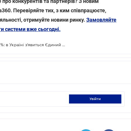
се про конкурентів та партнерів? З новим
a360. Перевіряйте тих, з ким співпрацюєте,
іяльності, отримуйте новини ринку.
Замовляйте
ги системи вже сьогодні.
Повідомив про хабар - отримай 10%: в Україні з'явиться Єдиний портал повідомлень про корупцію
увійти