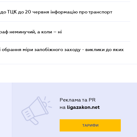
 до ТЦК до 20 червня інформацію про транспорт
раф неминучий, а коли – ні
і обрання міри запобіжного заходу - виклики до яких
Реклама та PR
ligazakon.net
на
ТАРИФИ