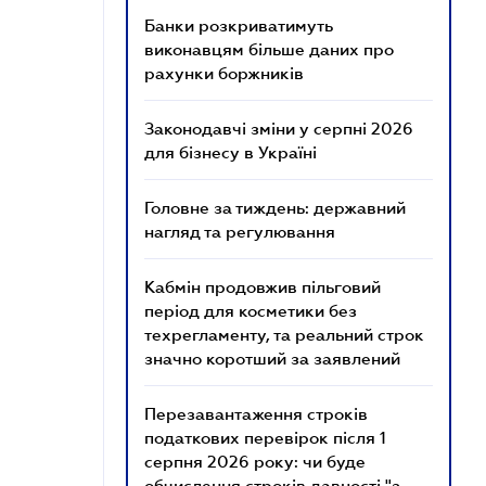
Банки розкриватимуть
виконавцям більше даних про
рахунки боржників
Законодавчі зміни у серпні 2026
для бізнесу в Україні
Головне за тиждень: державний
нагляд та регулювання
Кабмін продовжив пільговий
період для косметики без
техрегламенту, та реальний строк
значно коротший за заявлений
Перезавантаження строків
податкових перевірок після 1
серпня 2026 року: чи буде
обчислення строків давності "з