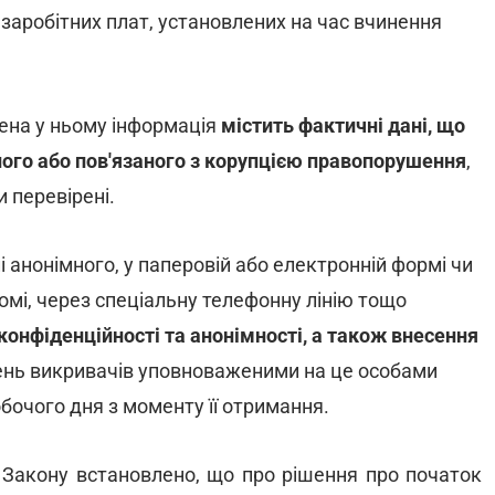
заробітних плат, установлених на час вчинення
ена у ньому інформація
містить фактичні дані, що
го або пов'язаного з корупцією правопорушення
,
 перевірені.
і анонімного, у паперовій або електронній формі чи
мі, через спеціальну телефонну лінію тощо
онфіденційності та анонімності, а також внесення
нь викривачів уповноваженими на це особами
обочого дня з моменту її отримання.
Закону встановлено, що про рішення про початок