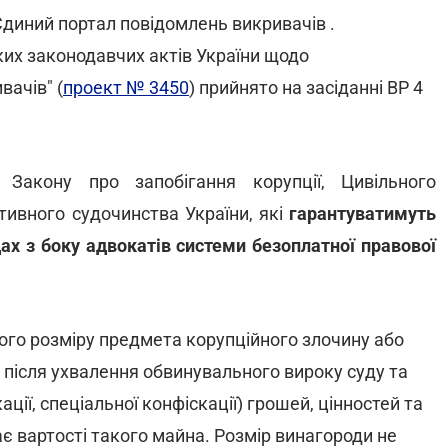
диний портал повідомлень викривачів .
ких законодавчих актів України щодо
ачів" (
проект № 3450
) прийнято на засіданні ВР 4
акону про запобігання корупції, Цивільного
тивного судочинства України, які
гарантуватимуть
дах з боку адвокатів системи безоплатної правової
ого розміру предмета корупційного злочину або
у після ухвалення обвинувального вироку суду та
ції, спеціальної конфіскації) грошей, цінностей та
ає вартості такого майна. Розмір винагороди не