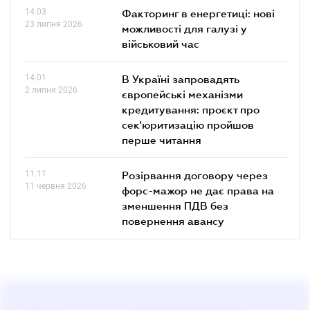
14.03
Факторинг в енергетиці: нові
23 липня 2026
можливості для галузі у
військовий час
14.01
В Україні запровадять
2 липня 2026
європейські механізми
кредитування: проєкт про
сек'юритизацію пройшов
перше читання
11.11
Розірвання договору через
11 червня 2026
форс-мажор не дає права на
зменшення ПДВ без
повернення авансу