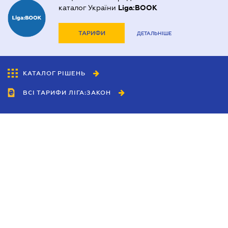
каталог України
Liga:BOOK
ТАРИФИ
ДЕТАЛЬНІШЕ
КАТАЛОГ РІШЕНЬ
ВСІ ТАРИФИ ЛІГА:ЗАКОН
Співробітництво
Агенти
Дилери
Політика конфіденційності
Умови використання сайту
Реклама
Блог