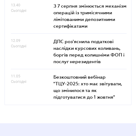
13.40
З 7 серпня змінюється механізм
Сьогодні
операцій із тримісячними
лімітованими депозитними
сертифікатами
12.09
ДПС роз'яснила податкові
Сьогодні
наслідки курсових коливань,
боргів перед колишніми ФОП і
послуг нерезидентів
11.05
Безкоштовний вебінар
Сьогодні
"ТЦУ-2025: хто має звітувати,
що змінилося та як
підготуватися до 1 жовтня"