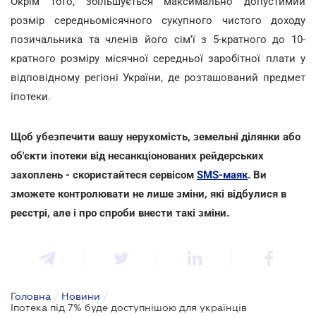
Окрім того, збільшується максимально допустимий
розмір середньомісячного сукупного чистого доходу
позичальника та членів його сім'ї з 5-кратного до 10-
кратного розміру місячної середньої заробітної плати у
відповідному регіоні України, де розташований предмет
іпотеки.
Щоб убезпечити вашу нерухомість, земельні ділянки або
об'єкти іпотеки від несанкціонованих рейдерських
захоплень - скористайтеся сервісом
SMS-маяк
. Ви
зможете контролювати не лише зміни, які відбулися в
реєстрі, але і про спроби внести такі зміни.
Головна
/
Новини
/
Іпотека під 7% буде доступнішою для українців