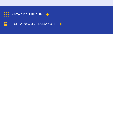
КАТАЛОГ РІШЕНЬ
ВСІ ТАРИФИ ЛІГА:ЗАКОН
Співробітництво
Агенти
Дилери
Політика конфіденційності
Умови використання сайту
Реклама
Блог
Новини компанії
Керівництва
Каталоги компаній