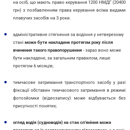
на осіб, що мають право керування 1200 НМДГ (20400
грн) з позбавленням права керування всіма видами
плавучих засобів на 3 роки.
адміністративне стягнення за водіння у нетверезому
стані
може бути накладене протягом року після
вчинення такого правопорушення
- зараз воно може
бути накладене, за загальним правилом, лише
протягом 6 місяців;
тимчасове затримання транспортного засобу у разі
фіксації обставин тимчасового затримання в режимі
фотозйомки (відеозапису) може відбувається без
присутності понятих;
огляд водія (судноводія) на стан сп'яніння може