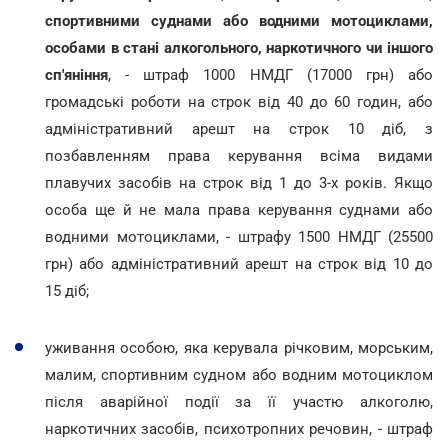
спортивними суднами або водними мотоциклами,
особами в стані алкогольного, наркотичного чи іншого
сп'яніння
, - штраф 1000 НМДГ (17000 грн) або
громадські роботи на строк від 40 до 60 годин, або
адміністративний арешт на строк 10 діб, з
позбавленням права керування всіма видами
плавучих засобів на строк від 1 до 3-х років. Якщо
особа ще й не мала права керування суднами або
водними мотоциклами, - штрафу 1500 НМДГ (25500
грн) або адміністративний арешт на строк від 10 до
15 діб;
уживання особою, яка керувала річковим, морським,
малим, спортивним судном або водним мотоциклом
після аварійної події за її участю алкоголю,
наркотичних засобів, психотропних речовин, - штраф