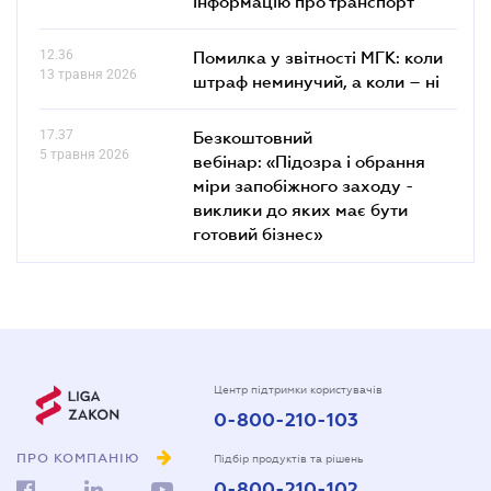
інформацію про транспорт
12.36
Помилка у звітності МГК: коли
13 травня 2026
штраф неминучий, а коли – ні
17.37
Безкоштовний
5 травня 2026
вебінар: «Підозра і обрання
міри запобіжного заходу -
виклики до яких має бути
готовий бізнес»
Центр підтримки користувачів
0-800-210-103
ПРО КОМПАНІЮ
Підбір продуктів та рішень
0-800-210-102