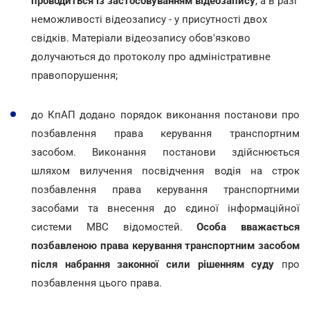
проводиться із застосовуванням відеозапису
, а в разі
неможливості відеозапису - у присутності двох
свідків. Матеріали відеозапису обов'язково
долучаються до протоколу про адміністративне
правопорушення;
до КпАП додано порядок виконання постанови про
позбавлення права керування транспортним
засобом. Виконання постанови здійснюється
шляхом вилучення посвідчення водія на строк
позбавлення права керування транспортними
засобами та внесення до єдиної інформаційної
системи МВС відомостей.
Особа вважається
позбавленою права керування транспортним засобом
після набрання законної сили рішенням суду
про
позбавлення цього права.