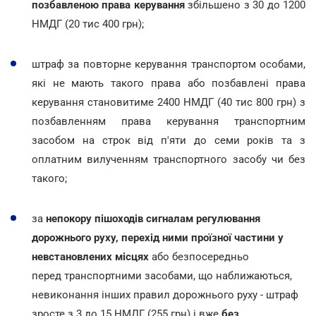
позбавленою права керування
збільшено з 30 до 1200
НМДГ (20 тис 400 грн);
штраф за повторне керування транспортом особами,
які не мають такого права або позбавлені права
керування становитиме 2400 НМДГ (40 тис 800 грн) з
позбавленням права керування транспортним
засобом на строк від п'яти до семи років та з
оплатним вилученням транспортного засобу чи без
такого;
за
непокору пішоходів сигналам регулювання
дорожнього руху, перехід ними проїзної частини у
невстановлених місцях
або безпосередньо
перед транспортними засобами, що наближаються,
невиконання інших правил дорожнього руху - штраф
зросте з 3 до 15 НМДГ (255 грн) і вже
без