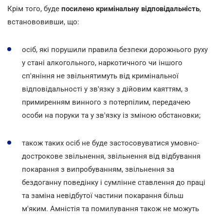
Крім того, буде
посилено кримінальну відповідальність
,
встанововивши, що:
осіб, які порушили правила безпеки дорожнього руху
у стані алкогольного, наркотичного чи іншого
сп'яніння не звільнятимуть від кримінальної
відповідальності у зв'язку з дійовим каяттям, з
примиренням винного з потерпілим, передачею
особи на поруки та у зв'язку із зміною обстановки;
також таких осіб не буде застосовуватися умовно-
дострокове звільнення, звільнення від відбування
покарання з випробуванням, звільнення за
бездоганну поведінку і сумлінне ставлення до праці
та заміна невідбутої частини покарання більш
м'яким. Амністія та помилування також не можуть