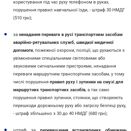
користування під час руху телефоном в руках,
порушення правил навчальної їзди, - штраф 30 НМДГ
(510 грн);
за
ненадання переваги в русі транспортним засобам
аварійно-рятувальних служб, швидкої медичної
допомоги
, пожежної охорони, поліції, що рухаються з
увімкненими спеціальними світловими або
звуковими сигнальними пристроями, ненадання
переваги маршрутним транспортним засобам, у тому
числі порушення
правил руху і зупинки на смузі для
маршрутних транспортних засобів
, а так само
порушення правил зупинки, стоянки, що створюють
перешкоди дорожньому руху або загрозу безпеці руху,
- штраф збільшено з 30 до 40 НМДГ (680 грн);
штраф за
перевищення встановлених обмежень