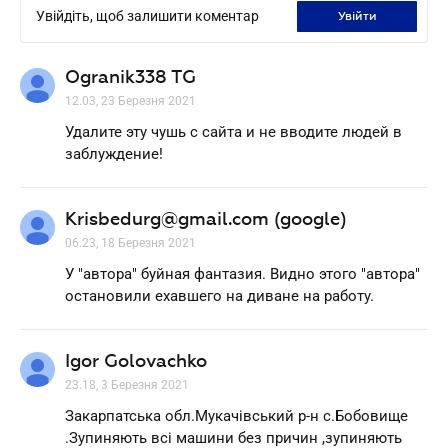
Увійдіть, щоб залишити коментар
увійти
Ogranik338 TG
12.03, 23 Березня 2021
Удалите эту чушь с сайта и не вводите людей в
заблуждение!
Krisbedurg@gmail.com (google)
06.23, 18 Березня 2021
У "автора" буйная фантазия. Видно этого "автора"
остановили ехавшего на диване на работу.
Igor Golovachko
23.18, 3 Березня 2021
Закарпатська обл.Мукачівський р-н с.Бобовище
.Зупиняють всі машини без причин ,зупиняють