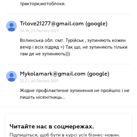
трактори,мотоблоки.
Trlove21277@gmail.com (google)
16.59, 23 Лютого 2021
Волинська обл. смт. Турійськ , зупиняють кожен
вечір і всіх підряд =) Так що, не зупиняють тільки
там де не зупиняють)))
Mykolamark@gmail.com (google)
22.27, 20 Лютого 2021
Жодне профілактичне зупинення не пройшло і не
пишіть нісенітниць...
Читайте нас в соцмережах.
Підпишіться, щоб бути в курсі усіх бізнес-новин.