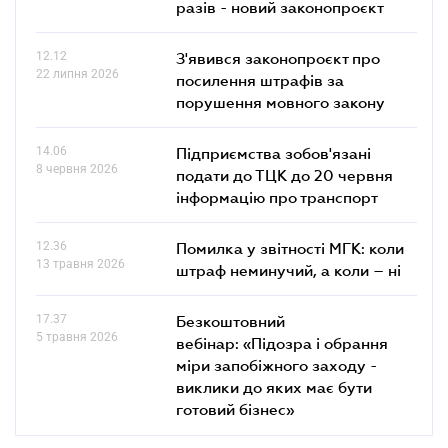
разів - новий законопроєкт
12.12
З'явився законопроєкт про
22 липня 2026
посилення штрафів за
порушення мовного закону
14.06
Підприємства зобов'язані
8 червня 2026
подати до ТЦК до 20 червня
інформацію про транспорт
12.36
Помилка у звітності МГК: коли
13 травня 2026
штраф неминучий, а коли – ні
17.37
Безкоштовний
5 травня 2026
вебінар: «Підозра і обрання
міри запобіжного заходу -
виклики до яких має бути
готовий бізнес»