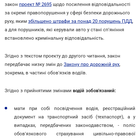
закон
проект № 2695
щодо посилення відповідальності
за окремі правопорушення у сфері безпеки дорожнього
руху, яким
збільшено штрафи за понад 20 порушень ПДД
,
а для порушників, які керували авто у стані сп'яніння
встановлено кримінальну відповідальність.
Згідно з текстом проекту до другого читання, закон
передбачає низку змін до
Закону про дорожній рух
,
зокрема, в частині обов'язків водіїв.
Згідно з прийнятими змінами
водій зобов'язаний:
мати при собі посвідчення водія, реєстраційний
документ на транспортний засіб (техпаспорт), а у
випадках, передбачених законодавством, - поліс
обов'язкового страхування цивільно-правової