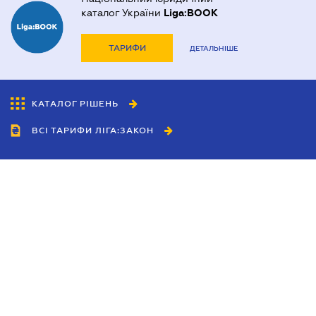
каталог України
Liga:BOOK
ТАРИФИ
ДЕТАЛЬНІШЕ
КАТАЛОГ РІШЕНЬ
ВСІ ТАРИФИ ЛІГА:ЗАКОН
Співробітництво
Агенти
Дилери
Політика конфіденційності
Умови використання сайту
Реклама
Блог