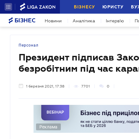
БІЗНЕСУ
ЮРИСТУ
БУ
БІЗНЕС
Новини
Аналітика
Інтерв'ю
П
Персонал
Президент підписав Зак
безробітним під час кара
1 березня 2021, 17:38
7701
0
Реклама