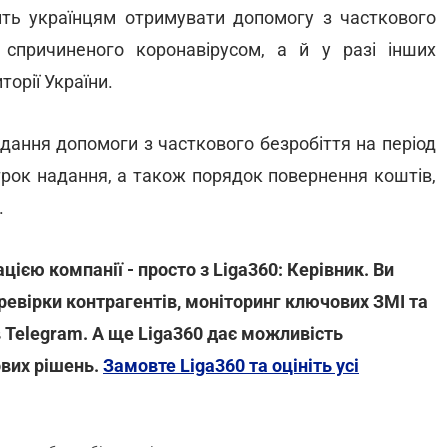
ть українцям отримувати допомогу з часткового
 спричиненого коронавірусом, а й у разі інших
торії України.
адання допомоги з часткового безробіття на період
 строк надання, а також порядок повернення коштів,
.
ією компанії - просто з Liga360: Керівник. Ви
ревірки контрагентів, моніторинг ключових ЗМІ та
 Telegram. А ще Liga360 дає можливість
ових рішень.
Замовте Liga360 та оцініть усі