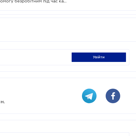
Президент підписав Закон про допомогу безробітним під час карантинів або НС
увійти
н.