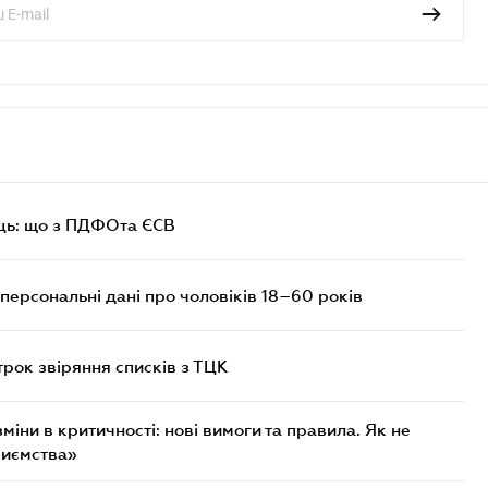
ць: що з ПДФОта ЄСВ
персональні дані про чоловіків 18–60 років
трок звіряння списків з ТЦК
міни в критичності: нові вимоги та правила. Як не
риємства»