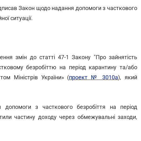
дписав Закон щодо надання допомоги з часткового
ної ситуації.
ня змін до статті 47-1 Закону "Про зайнятість
тковому безробіттю на період карантину та/або
том Міністрів України» (
проект № 3010а
), який
 допомоги з часткового безробіття на період
атили частину доходу через обмежувальні заходи,