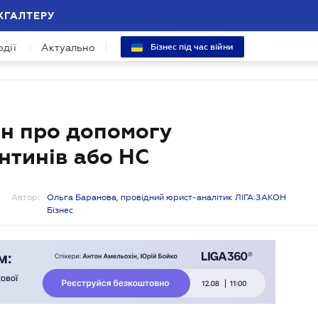
ХГАЛТЕРУ
одії
Актуально
Бізнес під час війни
он про допомогу
нтинів або НС
Автор:
Ольга Баранова, провідний юрист-аналітик ЛІГА:ЗАКОН
Бізнес