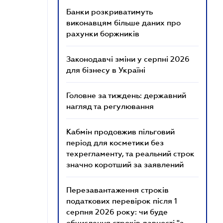
Банки розкриватимуть
виконавцям більше даних про
рахунки боржників
Законодавчі зміни у серпні 2026
для бізнесу в Україні
Головне за тиждень: державний
нагляд та регулювання
Кабмін продовжив пільговий
період для косметики без
техрегламенту, та реальний строк
значно коротший за заявлений
Перезавантаження строків
податкових перевірок після 1
серпня 2026 року: чи буде
обчислення строків давності "з