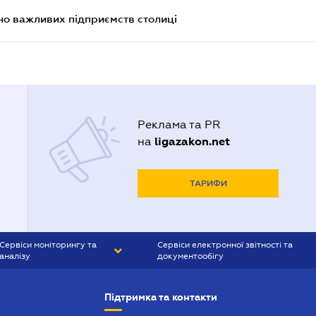
о важливих підприємств столиці
Реклама та PR
ligazakon.net
на
ТАРИФИ
Сервіси моніторингу та
Сервіси електронної звітності та
аналізу
документообігу
CONTR AGENT
Liga:REPORT
Підтримка та контакти
SMS-МАЯК