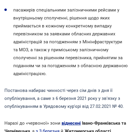
пасажирів спеціальними залізничними рейсами у
внутрішньому сполученні, рішення щодо яких
приймається в кожному конкретному випадку
перевізником за заявками обласних державних
адміністрацій за погодженням з Мінінфраструктури
та МОЗ, а також у приміському залізничному
сполученні за рішенням перевізника, прийнятим за
поданням чи за погодженням з обласною державною
адміністрацією.
Постанова набирає чинності через сім днів з дня її
опублікування, а саме з 6 березня 2021 року у зв'язку з
опублікуванням в Урядовому кур'єрі від 27.02.2021 № 40.
Наразі до «червоної» зони
віднесені
Івано-Франківська та
Чернівецька
, а
з 3 березня
й
Житомирська області
.