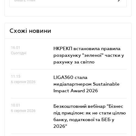
Схожі новини
16.01
НКРЕКП встановила правила
Сьогодні
розрахунку "зеленої" частки у
рахунку за світло
11.15
LIGA360 стала
6 серпня 2026
медіапартнером Sustainable
Impact Award 2026
10.01
Безкоштовний вебінар "Бізнес
6 серпня 2026
під прицілом: як не стати ціллю
банку, податкової та БЕБ у
2026"