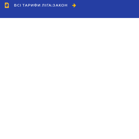
ВСІ ТАРИФИ ЛІГА:ЗАКОН
Співробітництво
Агенти
Дилери
Політика конфіденційності
Умови використання сайту
Реклама
Блог
Новини компанії
Керівництва
Каталоги компаній
Теми в центрі уваги
Підтримка та контакти