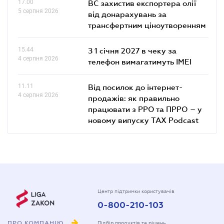
17.00
ВС захистив експортера олії
5 серпня 2026
від донарахувань за
трансфертним ціноутворенням
15.44
З 1 січня 2027 в чеку за
4 серпня 2026
телефон вимагатимуть IMEI
11.11
Від посилок до інтернет-
4 серпня 2026
продажів: як правильно
працювати з РРО та ПРРО – у
новому випуску TAX Podcast
Центр підтримки користувачів
0-800-210-103
ПРО КОМПАНІЮ
Підбір продуктів та рішень