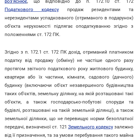
роз'яснює
, що відповідно до п. 172.10 ст. 172
Податкового кодексу
продаж резидентами та
нерезидентами успадкованого (отриманого в подарунок)
об'єкта нерухомості підлягає оподаткуванню згідно з
положеннями ст. 172 ПК.
Згідно з п. 172.1 ст. 172 ПК дохід, отриманий платником
податку від продажу (обміну) не частіше одного разу
протягом звітного податкового року житлового будинку,
квартири або їх частини, кімнати, садового (дачного)
будинку (включаючи об'єкт незавершеного будівництва
таких об'єктів, земельну ділянку, на якій розташовані такі
об'єкти, а також господарсько-побутові споруди та
будівлі, розташовані на такій земельній ділянці), а також
земельної ділянки, що не перевищує норми безоплатної
передачі, визначеної ст. 121
Земельного кодексу
залежно
від її призначення, та за умови перебування такого майна