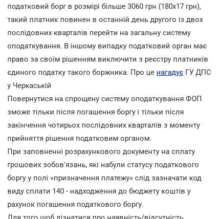
податковий борг в розмірі більше 3060 грн (180х17 грн),
такий платник повинен в останній день другого із двох
послідовних кварталів перейти на загальну систему
оподаткування. В іншому випадку податковий орган має
право за своїм рішенням виключити з реєстру платників
єдиного податку такого боржника. Про це
нагадує
ГУ ДПС
у Черкаській
Повернутися на спрощену систему оподаткування ФОП
зможе тільки після погашення боргу і тільки після
закінчення чотирьох послідовних кварталів з моменту
прийняття рішення податковим органом.
При заповненні розрахункового документу на сплату
грошових зобов'язань, які набули статусу податкового
боргу у полі «призначення платежу» слід зазначати код
виду сплати 140 - надходження до бюджету коштів у
рахунок погашення податкового боргу.
Для того щоб дізнатися про наявність/відсутність