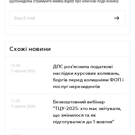
Щопонеділка отримуйте weekly-digest про ключові події бізнесу
Схожі новини
12.09
ДПС роз'яснила податкові
7 серпня 2026
наслідки курсових коливань,
боргів перед колишніми ФОП і
послуг нерезидентів
11.05
Безкоштовний вебінар
7 серпня 2026
"ТЦУ-2025: хто має звітувати,
що змінилося та як
підготуватися до 1 жовтня"