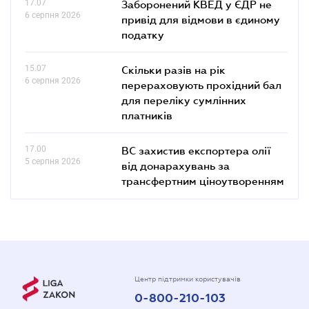
17.07
Заборонений КВЕД у ЄДР не
6 серпня 2026
привід для відмови в єдиному
податку
15.07
Скільки разів на рік
6 серпня 2026
перераховують прохідний бал
для переліку сумлінних
платників
17.00
ВС захистив експортера олії
5 серпня 2026
від донарахувань за
трансфертним ціноутворенням
Центр підтримки користувачів
0-800-210-103