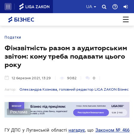
UA
БІЗНЕС
Податки
Фінзвітність разом з аудиторським
звітом: кому треба подавати цього
року
12 березня 2021, 13:29
9082
0
Автор:
Олександра Кознова, головний редактор LIGA ZAKON Бізнес
Реклама
ГУ ДПС у Луганській області
нагадує
, що
Законом № 466