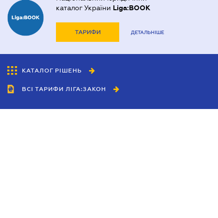
каталог України
Liga:BOOK
ТАРИФИ
ДЕТАЛЬНІШЕ
КАТАЛОГ РІШЕНЬ
ВСІ ТАРИФИ ЛІГА:ЗАКОН
Співробітництво
Агенти
Дилери
Політика конфіденційності
Умови використання сайту
Реклама
Блог