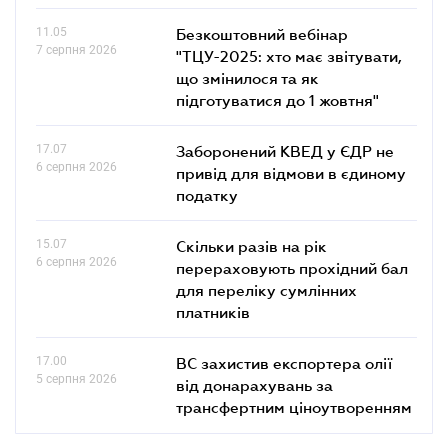
11.05
Безкоштовний вебінар
7 серпня 2026
"ТЦУ-2025: хто має звітувати,
що змінилося та як
підготуватися до 1 жовтня"
17.07
Заборонений КВЕД у ЄДР не
6 серпня 2026
привід для відмови в єдиному
податку
15.07
Скільки разів на рік
6 серпня 2026
перераховують прохідний бал
для переліку сумлінних
платників
17.00
ВС захистив експортера олії
5 серпня 2026
від донарахувань за
трансфертним ціноутворенням