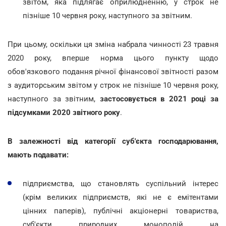
звітом, яка підлягає оприлюдненню, у строк не
пізніше 10 червня року, наступного за звітним.
При цьому, оскільки ця зміна набрала чинності 23 травня
2020 року, вперше норма цього пункту щодо
обов'язкового подання річної фінансової звітності разом
з аудиторським звітом у строк не пізніше 10 червня року,
наступного за звітним,
застосовується в 2021 році за
підсумками 2020 звітного року
.
В залежності від категорії суб'єкта господарювання,
мають подавати:
підприємства, що становлять суспільний інтерес
(крім великих підприємств, які не є емітентами
цінних паперів), публічні акціонерні товариства,
суб'єкти природних монополій на