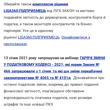
Обирайте також
комплексне рішення
LIGA360:ПІДПРИЄМЕЦЬ
від ЛІГА:ЗАКОН та миттєво
подавайте звітність до держорганів, контролюйте борги й
податки, а також моніторте контрагентів та бізнес-
партнерів. Усе це в єдиному
рішенні
LIGA360:ПІДПРИЄМЕЦЬ
.
Ознайомитися з
пропозицією
.
13 січня 2021 року запрошуємо на вебінар:
ГАРЯЧІ ЗМІНИ
У ПОДАТКОВОМУ КОДЕКСІ - 2021: які норми Закону №
466 запрацювали з 1 січня, та які ще зміни передбачені
законопроектами № 4065 та № 4101д
. Дізнавайтеся про
останні податкові зміни, зокрема, до правил подання
фінансової звітності, пом'якшуючі обставини
відповідальність платника податків, нові розміри
штрафів та інші новації ПКУ.