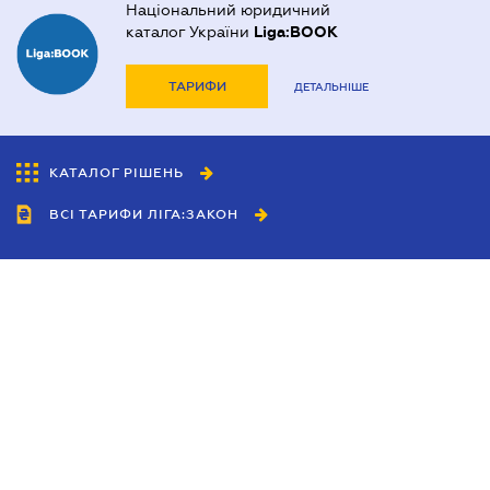
Національний юридичний
каталог України
Liga:BOOK
ТАРИФИ
ДЕТАЛЬНІШЕ
КАТАЛОГ РІШЕНЬ
ВСІ ТАРИФИ ЛІГА:ЗАКОН
Співробітництво
Агенти
Дилери
Політика конфіденційності
Умови використання сайту
Реклама
Блог