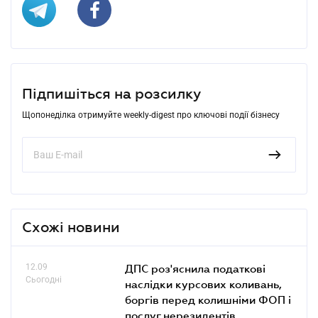
Підпишіться на розсилку
Щопонеділка отримуйте weekly-digest про ключові події бізнесу
Схожі новини
12.09
ДПС роз'яснила податкові
Сьогодні
наслідки курсових коливань,
боргів перед колишніми ФОП і
послуг нерезидентів