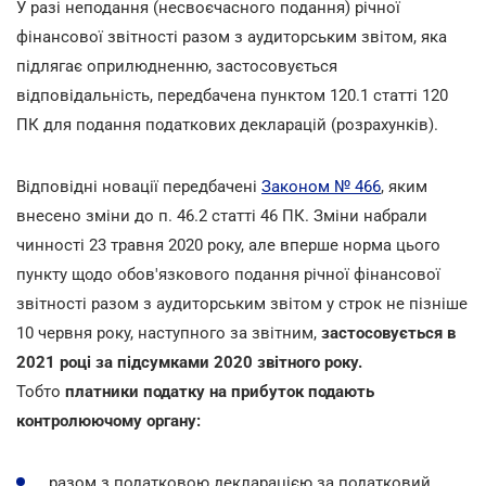
У разі неподання (несвоєчасного подання) річної
фінансової звітності разом з аудиторським звітом, яка
підлягає оприлюдненню, застосовується
відповідальність, передбачена пунктом 120.1 статті 120
ПК для подання податкових декларацій (розрахунків).
Відповідні новації передбачені
Законом № 466
, яким
внесено зміни до п. 46.2 статті 46 ПК. Зміни набрали
чинності 23 травня 2020 року, але вперше норма цього
пункту щодо обов'язкового подання річної фінансової
звітності разом з аудиторським звітом у строк не пізніше
10 червня року, наступного за звітним,
застосовується в
2021 році за підсумками 2020 звітного року.
Тобто
платники податку на прибуток подають
контролюючому органу:
разом з податковою декларацією за податковий