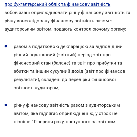
про бухгалтерський облік та фінансову звітність
зобов'язані оприлюднювати річну фінансову звітність та
річну консолідовану фінансову звітність разом з
аудиторським звітом, подають контролюючому органу:
разом з податковою декларацією за відповідний
річний податковий (звітний) період звіт про
фінансовий стан (баланс) та звіт про прибутки та
збитки та інший сукупний дохід (звіт про фінансові
результати), складені до перевірки фінансової
звітності аудитором;
річну фінансову звітність разом з аудиторським
звітом, яка підлягає оприлюдненню, у строк не
пізніше 10 червня року, наступного за звітним.