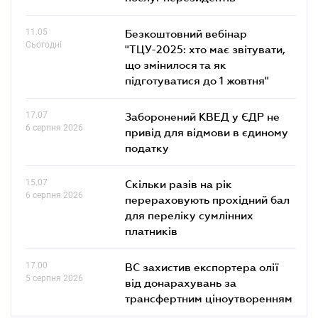
11.05
Безкоштовний вебінар
Сьогодні
"ТЦУ-2025: хто має звітувати,
що змінилося та як
підготуватися до 1 жовтня"
17.07
Заборонений КВЕД у ЄДР не
6 серпня 2026
привід для відмови в єдиному
податку
15.07
Скільки разів на рік
6 серпня 2026
перераховують прохідний бал
для переліку сумлінних
платників
17.00
ВС захистив експортера олії
5 серпня 2026
від донарахувань за
трансфертним ціноутворенням