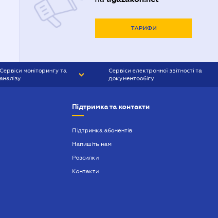
ТАРИФИ
Сервіси моніторингу та
Сервіси електронної звітності та
аналізу
документообігу
CONTR AGENT
Liga:REPORT
Підтримка та контакти
SMS-МАЯК
VERDICTUM
Підтримка абонентів
Напишіть нам
SEMANTRUM
Розсилки
SMS-МАЯК ІПОТЕКА
Контакти