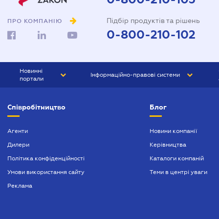
Підбір продуктів та рішень
ПРО КОМПАНІЮ
0-800-210-102
Новинні
Інформаційно-правові системи
портали
ЮРЛІГА
Право України
Співробітництво
Блог
БІЗНЕС
ГРАНД
БУХГАЛТЕР.ua
ПРАЙМ
Агенти
Новини компанії
Дилери
Керівництва
БУХГАЛТЕР ПРОФ
Політика конфіденційності
Каталоги компаній
ЮРИСТ ПРОФ
Умови використання сайту
Теми в центрі уваги
ЮРИСТ
Реклама
ПІДПРИЄМЕЦЬ