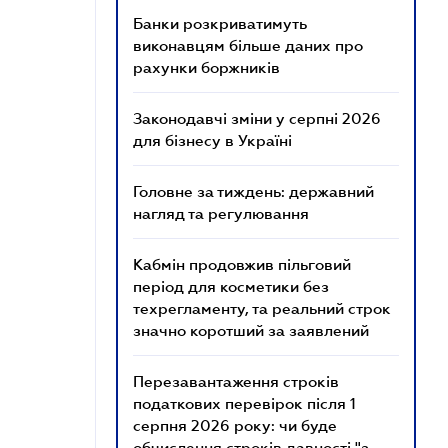
Банки розкриватимуть
виконавцям більше даних про
рахунки боржників
Законодавчі зміни у серпні 2026
для бізнесу в Україні
Головне за тиждень: державний
нагляд та регулювання
Кабмін продовжив пільговий
період для косметики без
техрегламенту, та реальний строк
значно коротший за заявлений
Перезавантаження строків
податкових перевірок після 1
серпня 2026 року: чи буде
обчислення строків давності "з