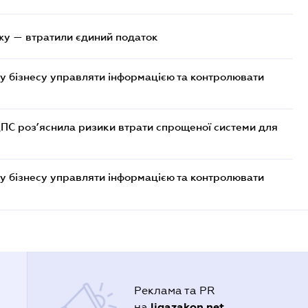
жу — втратили єдиний податок
у бізнесу управляти інформацією та контролювати
ДПС роз’яснила ризики втрати спрощеної системи для
у бізнесу управляти інформацією та контролювати
Реклама та PR
ligazakon.net
на