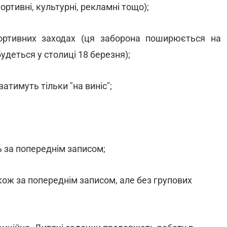
ортивні, культурні, рекламні тощо);
портивних заходах (ця заборона поширюється на
удеться у столиці 18 березня);
тимуть тільки "на виніс";
 за попереднім записом;
кож за попереднім записом, але без групових