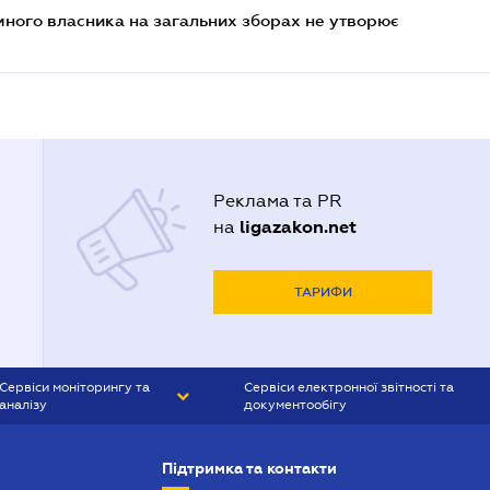
много власника на загальних зборах не утворює
Реклама та PR
ligazakon.net
на
ТАРИФИ
Сервіси моніторингу та
Сервіси електронної звітності та
аналізу
документообігу
CONTR AGENT
Liga:REPORT
Підтримка та контакти
SMS-МАЯК