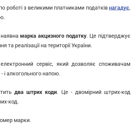
по роботі з великими платниками податків
нагадує
,
ю.
и наявна
марка акцизного податку
. Це підтверджує
я та реалізації на території України.
електронний сервіс, який дозволяє споживачам
- і алкогольного напою.
стить
два штрих коди
. Це - двомірний штрих-код
рих-код.
номер марки.