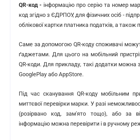
QR-код -
інформацію про серію та номер марк
код згідно з ЄДРПОУ, для фізичних осіб - під
облікової картки платника податків, а також
Саме за допомогою QR-коду споживачі можут
ґаджетами. Для цього на мобільний пристрі
QR-коди. Для прикладу, такі додатки можна
GooglePlay або AppStore.
Під час сканування QR-коду мобільним п
миттєвої перевірки марки. У разі неможливо
(розірвано код, зам'ято тощо), або за ві
інформацію можна перевірити і в ручному ре