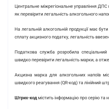
Центральне міжрегіональне управління ДПС 
як перевірити легальність алкогольного напо
На легальній алкогольній продукції має бут
сплату акцизного податку, легальність ввезенн
Податкова служба розробила спеціальний 
швидко перевірити легальність марки, а отже 
Акцизна марка для алкогольних напоїв мі
швидкого реагування (QR-код) та лінійний шт
Штрих-код
містить інформацію про серію та 