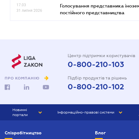
17.03
Голосування представника інозе
31 липня 2026
постійного представництва
Центр підтримки користувачів
0-800-210-103
Підбір продуктів та рішень
ПРО КОМПАНІЮ
0-800-210-102
Новинні
Інформаційно-правові системи
портали
ЮРЛІГА
Право України
Співробітництво
Блог
БІЗНЕС
ГРАНД