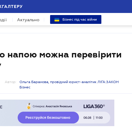
ХГАЛТЕРУ
одії
Актуально
Бізнес під час війни
го напою можна перевірити
у
Автор:
Ольга Баранова, провідний юрист-аналітик ЛІГА:ЗАКОН
Бізнес