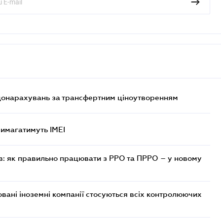
 донарахувань за трансфертним ціноутворенням
 вимагатимуть IMEI
в: як правильно працювати з РРО та ПРРО – у новому
овані іноземні компанії стосуються всіх контролюючих