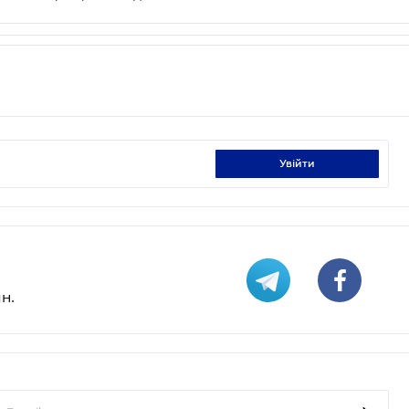
увійти
н.