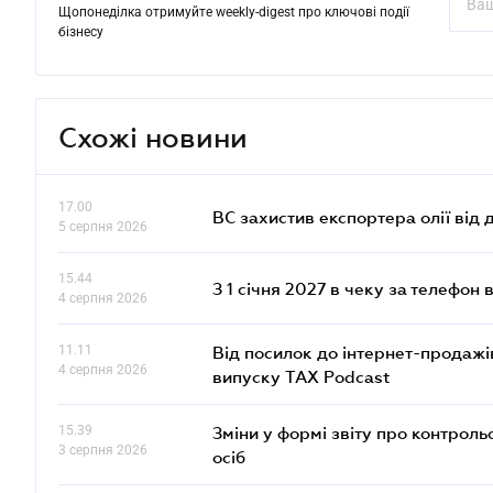
Щопонеділка отримуйте weekly-digest про ключові події
бізнесу
Схожі новини
17.00
ВС захистив експортера олії від
5 серпня 2026
15.44
З 1 січня 2027 в чеку за телефон
4 серпня 2026
11.11
Від посилок до інтернет-продажі
4 серпня 2026
випуску TAX Podcast
15.39
Зміни у формі звіту про контроль
3 серпня 2026
осіб