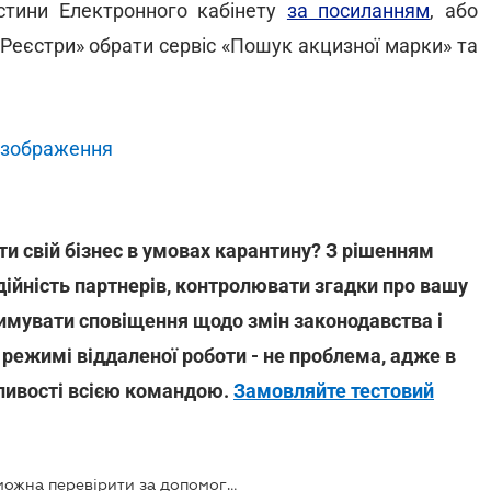
астини Електронного кабінету
за посиланням
, або
 «Реєстри» обрати сервіс «Пошук акцизної марки» та
 зображення
ти свій бізнес в умовах карантину? З рішенням
дійність партнерів, контролювати згадки про вашу
имувати сповіщення щодо змін законодавства і
 режимі віддаленої роботи - не проблема, адже в
ливості всією командою.
Замовляйте тестовий
Легальність алкогольного напою можна перевірити за допомогою смартфону