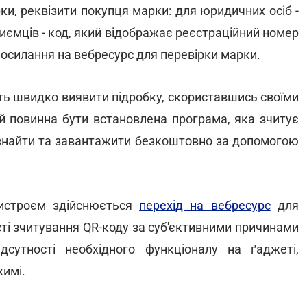
и, реквізити покупця марки: для юридичних осіб -
приємців - код, який відображає реєстраційний номер
 посилання на вебресурс для перевірки марки.
ь швидко виявити підробку, скориставшись своїми
й повинна бути встановлена програма, яка зчитує
 знайти та завантажити безкоштовно за допомогою
ристроєм здійснюється
перехід на вебресурс
для
сті зчитування QR-коду за суб'єктивними причинами
дсутності необхідного функціоналу на ґаджеті,
жимі.