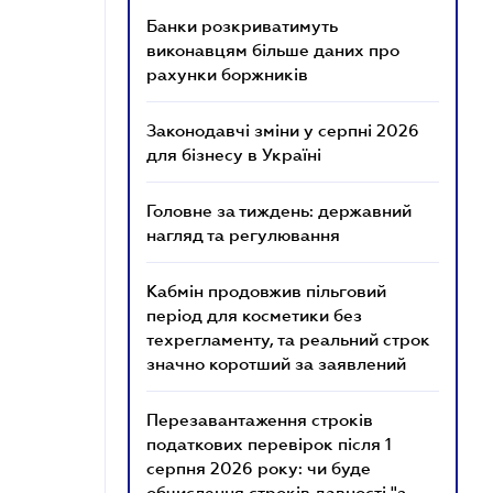
Банки розкриватимуть
виконавцям більше даних про
рахунки боржників
Законодавчі зміни у серпні 2026
для бізнесу в Україні
Головне за тиждень: державний
нагляд та регулювання
Кабмін продовжив пільговий
період для косметики без
техрегламенту, та реальний строк
значно коротший за заявлений
Перезавантаження строків
податкових перевірок після 1
серпня 2026 року: чи буде
обчислення строків давності "з